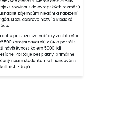
esnických činností. Máme ambici celý
rojekt rozvinout do evropských rozměrů
 usnadnit zájemcům hledání a nabízení
igád, stáží, dobrovolnictví a klasické
ráce.
a dobu provozu své nabídky zaslalo více
ež 500 zaměstnavatelů z ČR a portál si
ží návštěvnost kolem 5000 lidí
ěsíčně. Portál je bezplatný, primárně
rčený našim studentům a financován z
kultních zdrojů.