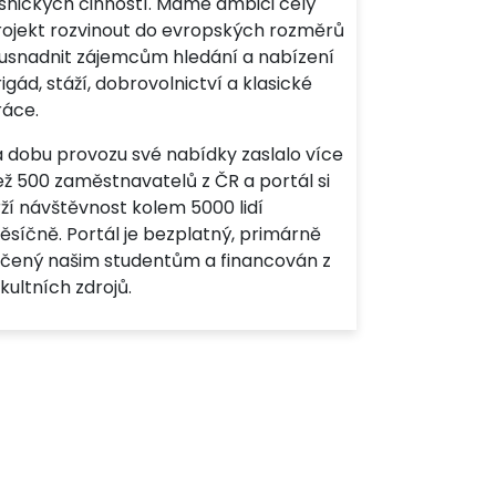
esnických činností. Máme ambici celý
rojekt rozvinout do evropských rozměrů
 usnadnit zájemcům hledání a nabízení
igád, stáží, dobrovolnictví a klasické
ráce.
a dobu provozu své nabídky zaslalo více
ež 500 zaměstnavatelů z ČR a portál si
ží návštěvnost kolem 5000 lidí
ěsíčně. Portál je bezplatný, primárně
rčený našim studentům a financován z
kultních zdrojů.