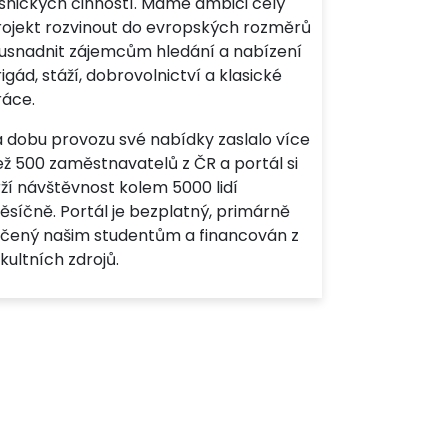
esnických činností. Máme ambici celý
rojekt rozvinout do evropských rozměrů
 usnadnit zájemcům hledání a nabízení
igád, stáží, dobrovolnictví a klasické
ráce.
a dobu provozu své nabídky zaslalo více
ež 500 zaměstnavatelů z ČR a portál si
ží návštěvnost kolem 5000 lidí
ěsíčně. Portál je bezplatný, primárně
rčený našim studentům a financován z
kultních zdrojů.