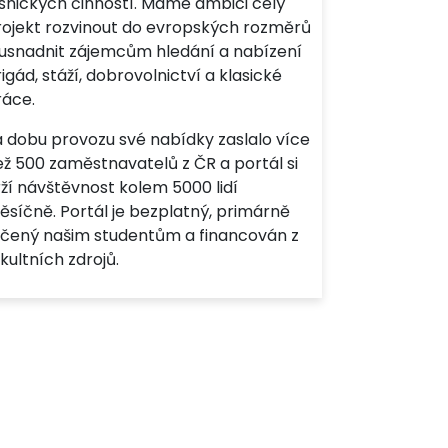
esnických činností. Máme ambici celý
rojekt rozvinout do evropských rozměrů
 usnadnit zájemcům hledání a nabízení
igád, stáží, dobrovolnictví a klasické
ráce.
a dobu provozu své nabídky zaslalo více
ež 500 zaměstnavatelů z ČR a portál si
ží návštěvnost kolem 5000 lidí
ěsíčně. Portál je bezplatný, primárně
rčený našim studentům a financován z
kultních zdrojů.