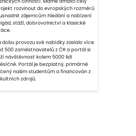
esnických činností. Máme ambici celý
rojekt rozvinout do evropských rozměrů
 usnadnit zájemcům hledání a nabízení
igád, stáží, dobrovolnictví a klasické
ráce.
a dobu provozu své nabídky zaslalo více
ež 500 zaměstnavatelů z ČR a portál si
ží návštěvnost kolem 5000 lidí
ěsíčně. Portál je bezplatný, primárně
rčený našim studentům a financován z
kultních zdrojů.