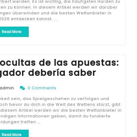
ert werden. Es ist wichtig, die häufigsten Hürden zu
n zu können. In diesem Artikel werden wir darüber
ngen überwinden und die besten Wettanbieter in
 2026 entdecken kannst. …
„Superando
Read More
los
desafíos
comunes
de
las
ocultas de las apuestas:
apuestas
gador debería saber
para
hacer
apuestas
más
admin
0 Comments
inteligentes“
keit sein, das Spielgeschehen zu verfolgen und
h bevor du dich in die Welt des Wettens stürzt, gibt
 diesem Artikel werden wir die besten Wettanbieter in
endigen Informationen geben, damit du fundierte
idungen treffen …
„Las
Read More