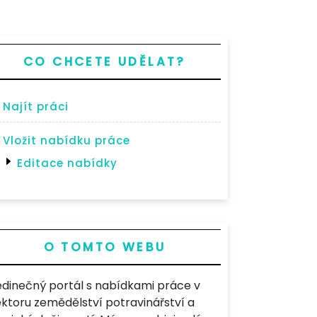
CO CHCETE UDĚLAT?
Najít práci
Vložit nabídku práce
Editace nabídky
O TOMTO WEBU
edinečný portál s nabídkami práce v
ektoru zemědělství potravinářství a