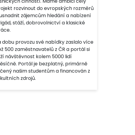
esnických činností. Máme ambici celý
rojekt rozvinout do evropských rozměrů
 usnadnit zájemcům hledání a nabízení
igád, stáží, dobrovolnictví a klasické
ráce.
a dobu provozu své nabídky zaslalo více
ež 500 zaměstnavatelů z ČR a portál si
ží návštěvnost kolem 5000 lidí
ěsíčně. Portál je bezplatný, primárně
rčený našim studentům a financován z
kultních zdrojů.