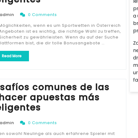
l
apuestas“
p
admin
0 Comments
a
br
Möglichkeiten, wenn es um Sportwetten in Österreich
p
Angeboten ist es wichtig, die richtige Wahl zu treffen,
icherheit zu gewährleisten. Wenn du auf der Suche
Z
attformen bist, die dir tolle Bonusangebote …
n
„Débloque
Read More
dr
perspectivas
m
de
u
apuestas
poderosas
fa
con
safíos comunes de las
estas
 hacer apuestas más
estrategias
inteligentes“
eligentes
admin
0 Comments
n sowohl Neulinge als auch erfahrene Spieler mit