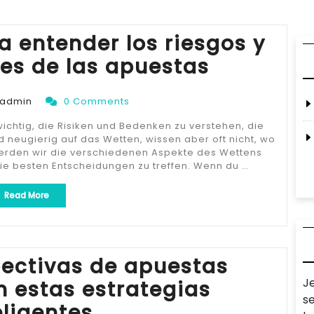
 entender los riesgos y
es de las apuestas
admin
0 Comments
wichtig, die Risiken und Bedenken zu verstehen, die
 neugierig auf das Wetten, wissen aber oft nicht, wo
 werden wir die verschiedenen Aspekte des Wettens
ie besten Entscheidungen zu treffen. Wenn du …
„Guía
Read More
completa
para
entender
los
riesgos
ectivas de apuestas
y
J
 estas estrategias
preocupaciones
de
s
eligentes
las