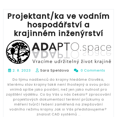
Projektant/ka ve vodním
hospodářství a
krajinném inženýrství
2. 8. 2023
Sara Speldova
0 Comments
Do týmu nadšenců do krajiny hledáme člověka,
kterému stav krajiny také není lhostejný a svou práci
vnímá spíše jako poslání, než jen jako nutnost pro
zajištění výdělku. Co by Vás u nás čekalo? zpracování
projektových dokumentací terénní průzkumy a
měření tvůrčí řešení zaměřená na zlepšování
vodního režimu krajiny Jak si Vás představujeme?
znalost CAD systémů …