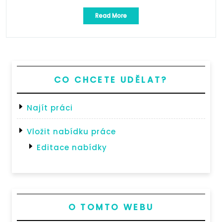
„Projektant/ka
Read More
ve
vodním
hospodářství
a
krajinném
inženýrství“
CO CHCETE UDĚLAT?
Najít práci
Vložit nabídku práce
Editace nabídky
O TOMTO WEBU