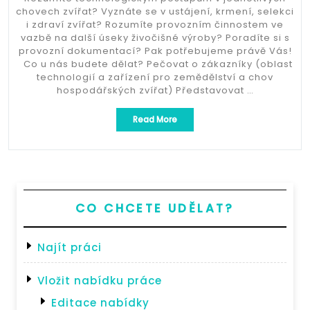
chovech zvířat? Vyznáte se v ustájení, krmení, selekci
i zdraví zvířat? Rozumíte provozním činnostem ve
vazbě na další úseky živočišné výroby? Poradíte si s
provozní dokumentací? Pak potřebujeme právě Vás!
Co u nás budete dělat? Pečovat o zákazníky (oblast
technologií a zařízení pro zemědělství a chov
hospodářských zvířat) Představovat …
„ZOOTECHNIK
Read More
/
SPECIALISTA/TKA
PRODUKTU
(PLAT
AŽ
50.000,-)“
CO CHCETE UDĚLAT?
Najít práci
Vložit nabídku práce
Editace nabídky