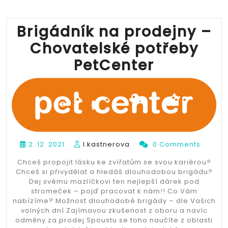
Brigádník na prodejny –
Chovatelské potřeby
PetCenter
2. 12. 2021
l.kastnerova
0 Comments
Chceš propojit lásku ke zvířatům se svou kariérou?
Chceš si přivydělat a hledáš dlouhodobou brigádu?
Dej svému mazlíčkovi ten nejlepší dárek pod
stromeček – pojď pracovat k nám!! Co Vám
nabízíme? Možnost dlouhodobé brigády – dle Vašich
volných dní Zajímavou zkušenost z oboru a navíc
odměny za prodej Spoustu se toho naučíte z oblasti