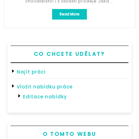
chovatelství i z oblasti prodeje Jaká …
„Brigádník
Read More
na
prodejny
–
Chovatelské
potřeby
PetCenter“
CO CHCETE UDĚLAT?
Najít práci
Vložit nabídku práce
Editace nabídky
O TOMTO WEBU