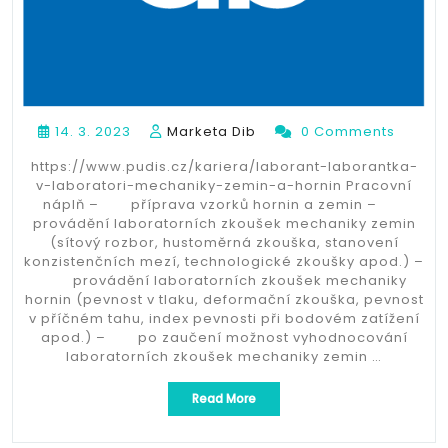
14. 3. 2023
Marketa Dib
0 Comments
https://www.pudis.cz/kariera/laborant-laborantka-
v-laboratori-mechaniky-zemin-a-hornin Pracovní
náplň – příprava vzorků hornin a zemin –
provádění laboratorních zkoušek mechaniky zemin
(sítový rozbor, hustoměrná zkouška, stanovení
konzistenčních mezí, technologické zkoušky apod.) –
provádění laboratorních zkoušek mechaniky
hornin (pevnost v tlaku, deformační zkouška, pevnost
v příčném tahu, index pevnosti při bodovém zatížení
apod.) – po zaučení možnost vyhodnocování
laboratorních zkoušek mechaniky zemin …
„Laborant/laborantka
Read More
v
laboratoři