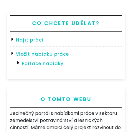
mechaniky
zemin
a
hornin“
CO CHCETE UDĚLAT?
Najít práci
Vložit nabídku práce
Editace nabídky
O TOMTO WEBU
Jedinečný portál s nabídkami práce v sektoru
zemědělství potravinářství a lesnických
činností. Máme ambici celý projekt rozvinout do