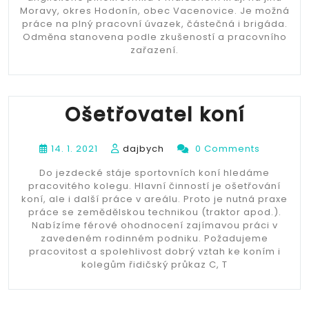
Moravy, okres Hodonín, obec Vacenovice. Je možná
práce na plný pracovní úvazek, částečná i brigáda.
Odměna stanovena podle zkušeností a pracovního
zařazení.
Ošetřovatel koní
14. 1. 2021
dajbych
0 Comments
Do jezdecké stáje sportovních koní hledáme
pracovitého kolegu. Hlavní činností je ošetřování
koní, ale i další práce v areálu. Proto je nutná praxe
práce se zemědělskou technikou (traktor apod.).
Nabízíme férové ohodnocení zajímavou práci v
zavedeném rodinném podniku. Požadujeme
pracovitost a spolehlivost dobrý vztah ke koním i
kolegům řidičský průkaz C, T