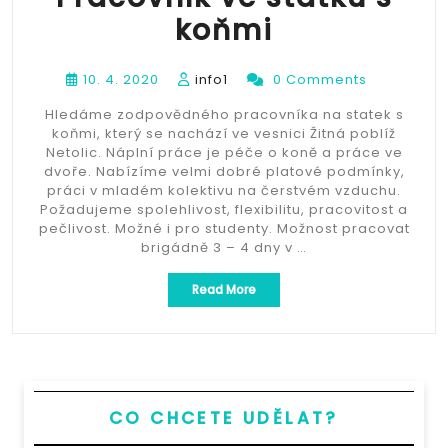
koňmi
10. 4. 2020
info1
0 Comments
Hledáme zodpovědného pracovníka na statek s
koňmi, který se nachází ve vesnici Žitná poblíž
Netolic. Náplní práce je péče o koně a práce ve
dvoře. Nabízíme velmi dobré platové podmínky,
práci v mladém kolektivu na čerstvém vzduchu.
Požadujeme spolehlivost, flexibilitu, pracovitost a
pečlivost. Možné i pro studenty. Možnost pracovat
brigádně 3 – 4 dny v …
„Pracovník
Read More
ve
statku
s
koňmi“
CO CHCETE UDĚLAT?