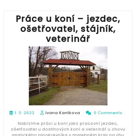
Práce u koní – jezdec,
ošetřovatel, stájník,
veterinář
1. 3. 2022
Ivana Kantkova
0 Comments
Nabízíme práci u koní jako pracovní jezdec,
ošetřovatel u dostihových koní a veterinář u chovu
anglického plnokrevníka v malebném kraji na jihu