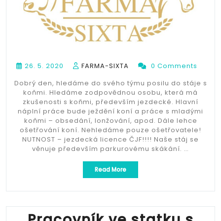
26. 5. 2020
FARMA-SIXTA
0 Comments
Dobrý den, hledáme do svého týmu posilu do stáje s
koňmi. Hledáme zodpovědnou osobu, která má
zkušenosti s koňmi, především jezdecké. Hlavní
náplní práce bude ježdění koní a práce s mladými
koňmi – obsedání, lonžování, apod. Dále lehce
ošetřování koní. Nehledáme pouze ošetřovatele!
NUTNOST – jezdecká licence ČJF!!!! Naše stáj se
věnuje především parkurovému skákání. …
„Jezdec/ošetřovatel
Read More
koní“
Pracovník ve statku s