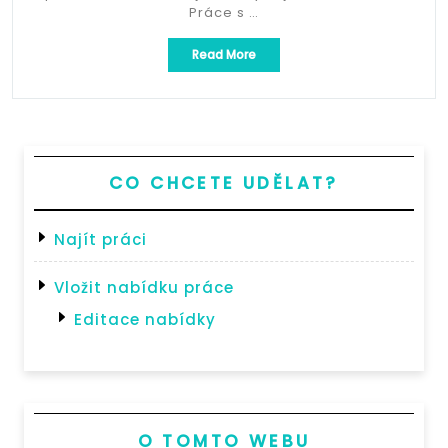
Práce s …
„Hledáme
Read More
zahradníky,
pracovníky
v
údržbě
zeleně
–
45
CO CHCETE UDĚLAT?
000
Kč/měs.“
Najít práci
Vložit nabídku práce
Editace nabídky
O TOMTO WEBU