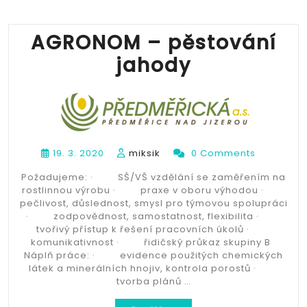
AGRONOM – pěstování
jahody
19. 3. 2020
miksik
0 Comments
Požadujeme: · SŠ/VŠ vzdělání se zaměřením na
rostlinnou výrobu · praxe v oboru výhodou ·
pečlivost, důslednost, smysl pro týmovou spolupráci
· zodpovědnost, samostatnost, flexibilita ·
tvořivý přístup k řešení pracovních úkolů ·
komunikativnost · řidičský průkaz skupiny B
Náplň práce: · evidence použitých chemických
látek a minerálních hnojiv, kontrola porostů ·
tvorba plánů …