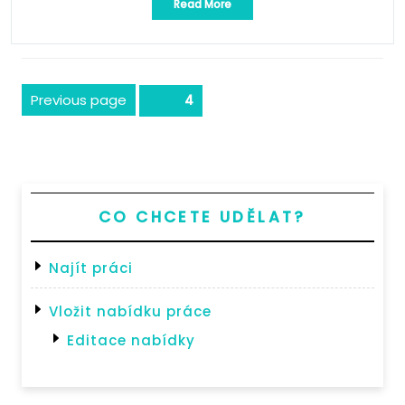
„AGRONOM
Read More
–
pěstování
jahody“
Stránkování
Previous page
Page
4
příspěvků
CO CHCETE UDĚLAT?
Najít práci
Vložit nabídku práce
Editace nabídky