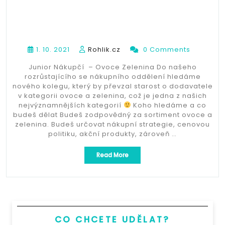
1. 10. 2021
Rohlik.cz
0 Comments
Junior Nákupčí – Ovoce Zelenina Do našeho
rozrůstajícího se nákupního oddělení hledáme
nového kolegu, který by převzal starost o dodavatele
v kategorii ovoce a zelenina, což je jedna z našich
nejvýznamnějších kategorií
Koho hledáme a co
budeš dělat Budeš zodpovědný za sortiment ovoce a
zelenina. Budeš určovat nákupní strategie, cenovou
politiku, akční produkty, zároveň …
„Junior
Read More
Nákupčí
–
Ovoce/Zelenina“
CO CHCETE UDĚLAT?