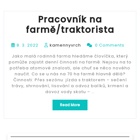
Pracovník na
farmě/traktorista
8. 3. 2022
kamennyvrch
0 Comments
Jako malá rodinná farma hledáme človíčka, který
pomůže zajistit denní činnosti na farmě. Nejsou na to
potřeba atomové znalosti, ale chuť se něco nového
naučit. Co se u nás na 70 ha farmě hlavně dělá?
Činnosti: Přes sezónu: jízda s traktorem – sečení
trávy, shrnování, lisování a odvoz balíků, krmení a
dovoz vody skotu – …
„Pracovník
Read More
na
farmě/traktorista“