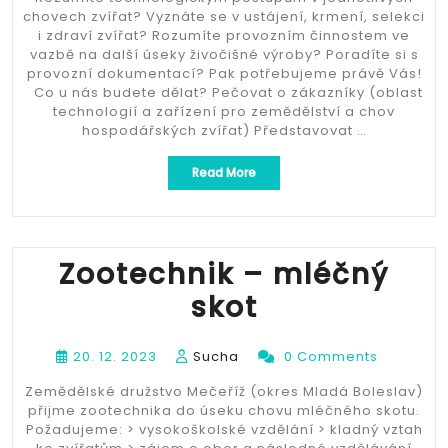
chovech zvířat? Vyznáte se v ustájení, krmení, selekci
i zdraví zvířat? Rozumíte provozním činnostem ve
vazbě na další úseky živočišné výroby? Poradíte si s
provozní dokumentací? Pak potřebujeme právě Vás!
Co u nás budete dělat? Pečovat o zákazníky (oblast
technologií a zařízení pro zemědělství a chov
hospodářských zvířat) Představovat …
„ZOOTECHNIK
Read More
/
SPECIALISTA/TKA
PRODUKTU
(PLAT
AŽ
Zootechnik – mléčný
50.000,-)“
skot
20. 12. 2023
Sucha
0 Comments
Zemědělské družstvo Mečeříž (okres Mladá Boleslav)
přijme zootechnika do úseku chovu mléčného skotu.
Požadujeme: > vysokoškolské vzdělání > kladný vztah