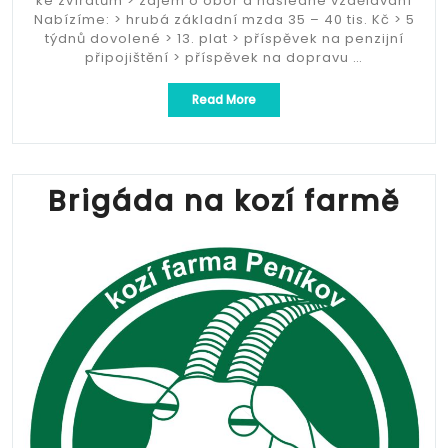
ke zvířatům > zájem o obor a následné vzdělávání
Nabízíme: > hrubá základní mzda 35 – 40 tis. Kč > 5
týdnů dovolené > 13. plat > příspěvek na penzijní
připojištění > příspěvek na dopravu …
„Zootechnik
Read More
–
mléčný
skot“
Brigáda na kozí farmě