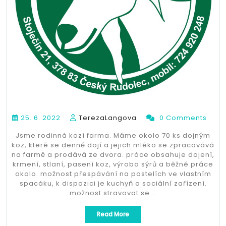
25. 6. 2022
TerezaLangova
0 Comments
Jsme rodinná kozí farma. Máme okolo 70 ks dojným
koz, které se denně dojí a jejich mléko se zpracovává
na farmě a prodává ze dvora. práce obsahuje dojení,
krmení, stlaní, pasení koz, výroba sýrů a běžné práce
okolo. možnost přespávání na postelích ve vlastním
spacáku, k dispozici je kuchyň a sociální zařízení.
možnost stravovat se …
„Brigáda
Read More
na