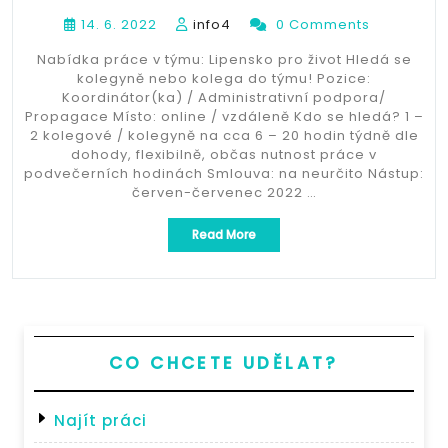
14. 6. 2022
info4
0 Comments
Nabídka práce v týmu: Lipensko pro život Hledá se
kolegyně nebo kolega do týmu! Pozice:
Koordinátor(ka) / Administrativní podpora/
Propagace Místo: online / vzdáleně Kdo se hledá? 1 –
2 kolegové / kolegyně na cca 6 – 20 hodin týdně dle
dohody, flexibilně, občas nutnost práce v
podvečerních hodinách Smlouva: na neurčito Nástup:
červen-červenec 2022 …
„Nabídka
Read More
práce
v
týmu:
Lipensko
pro
život“
CO CHCETE UDĚLAT?
Najít práci