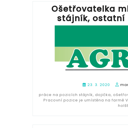
Ošetřovatelka ml
stájník, ostatn
23. 3. 2020
mar
práce na pozicích stájník, dojička, ošetř
Pracovní pozice je umístěna na farmě
holš