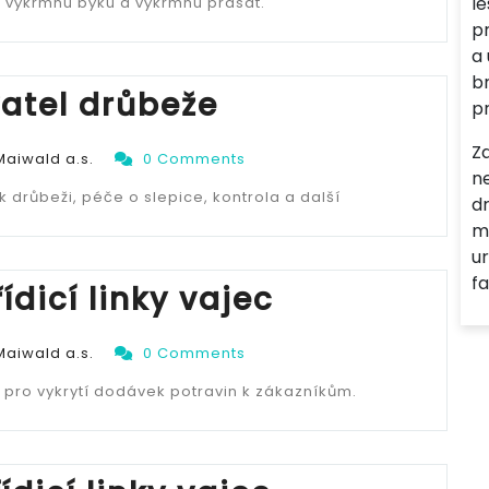
l
, výkrmnu býku a výkrmnu prasat.
p
a
br
atel drůbeže
p
Z
Maiwald a.s.
0 Comments
n
růbeži, péče o slepice, kontrola a další
dr
m
u
fa
ídicí linky vajec
Maiwald a.s.
0 Comments
 pro vykrytí dodávek potravin k zákazníkům.