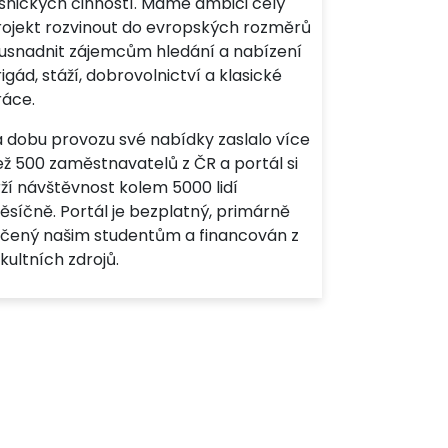
esnických činností. Máme ambici celý
rojekt rozvinout do evropských rozměrů
 usnadnit zájemcům hledání a nabízení
igád, stáží, dobrovolnictví a klasické
ráce.
a dobu provozu své nabídky zaslalo více
ež 500 zaměstnavatelů z ČR a portál si
ží návštěvnost kolem 5000 lidí
ěsíčně. Portál je bezplatný, primárně
rčený našim studentům a financován z
kultních zdrojů.