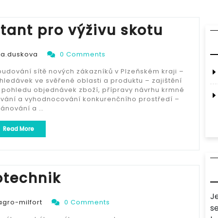
tant pro výživu skotu
ga.duskova
0 Comments
 budování sítě nových zákazníků v Plzeňském kraji –
hledávek ve svěřené oblasti a produktu – zajištění
z pohledu objednávek zboží, přípravy návrhu krmné
dování a vyhodnocování konkurenčního prostředí –
lánování a …
„obchodní
Read More
konzultant
pro
výživu
skotu“
otechnik
J
agro-milfort
0 Comments
s