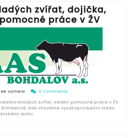
adých zvířat, dojička,
í pomocné práce v ŽV
ek.vomela
0 Comments
ovatelka mladých zvířat, ostatní pomocné práce v ŽV.
 V Bohdalově, kde chováme vysokoprodukční stádo
týnského skotu.