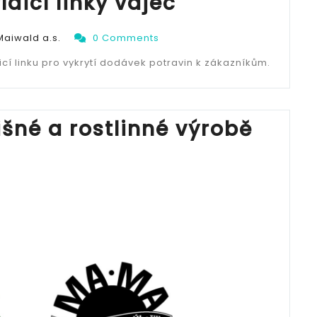
ídicí linky vajec
Maiwald a.s.
0 Comments
í linku pro vykrytí dodávek potravin k zákazníkům.
išné a rostlinné výrobě