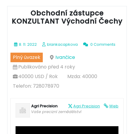
Obchodní zástupce
KONZULTANT Východní Čechy
8. 11. 2022
blankacapkova
0 Comments
Plný úvazek
Ivančice
Publikováno před 4 roky
40000 USD / Rok
Mzda: 40000
Telefon: 728078970
Agri Precision
Agri Precision
Web
Vaše precizní zemědělství