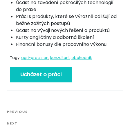
Účast na zavádění pokročilých technologií
do praxe
Práci s produkty, které se výrazně odlišují od
běžně zažitých postupů
Účast na vývoji nových řešení a produktů
Kurzy angličtiny a odborná školení
Finanční bonusy dle pracovního výkonu
Tagy:
agri-precision
,
konzultant
,
obchodník
Navigace
Previous
PREVIOUS
pro
Post
Next
příspěvek
NEXT