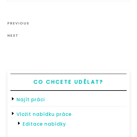
Navigace
Previous
PREVIOUS
pro
Post
Next
příspěvek
NEXT
Post
CO CHCETE UDĚLAT?
Najít práci
Vložit nabídku práce
Editace nabídky