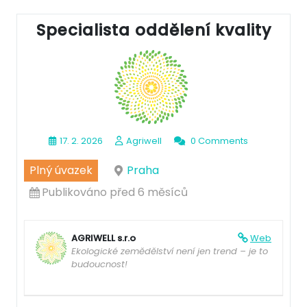
Specialista oddělení kvality
17. 2. 2026
Agriwell
0 Comments
Plný úvazek
Praha
Publikováno před 6 měsíců
AGRIWELL s.r.o
Web
Ekologické zemědělství není jen trend – je to
budoucnost!