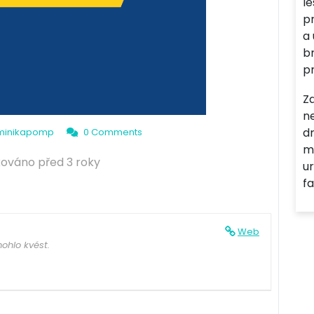
l
p
a
br
p
Z
n
dr
minikapomp
0 Comments
m
kováno před 3 roky
u
fa
Web
ohlo kvést.