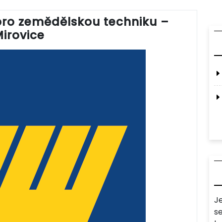
ro zemědělskou techniku –
irovice
J
s