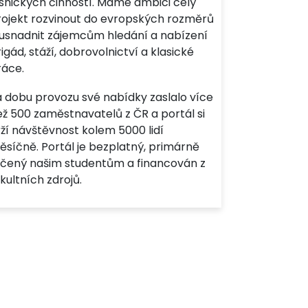
esnických činností. Máme ambici celý
rojekt rozvinout do evropských rozměrů
 usnadnit zájemcům hledání a nabízení
igád, stáží, dobrovolnictví a klasické
ráce.
a dobu provozu své nabídky zaslalo více
ež 500 zaměstnavatelů z ČR a portál si
ží návštěvnost kolem 5000 lidí
ěsíčně. Portál je bezplatný, primárně
rčený našim studentům a financován z
kultních zdrojů.