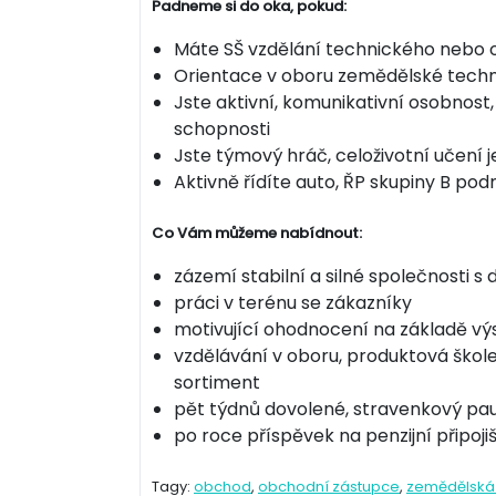
Padneme si do oka, pokud:
Máte SŠ vzdělání technického nebo
Orientace v oboru zemědělské techn
Jste aktivní, komunikativní osobno
schopnosti
Jste týmový hráč, celoživotní učení 
Aktivně řídíte auto, ŘP skupiny B po
Co Vám můžeme nabídnout:
zázemí stabilní a silné společnosti s
práci v terénu se zákazníky
motivující ohodnocení na základě vý
vzdělávání v oboru, produktová škol
sortiment
pět týdnů dovolené, stravenkový pa
po roce příspěvek na penzijní připoji
Tagy:
obchod
,
obchodní zástupce
,
zemědělská 