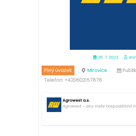
25. 7. 2023
do
Plný úvazek
Mirovice
Publi
Telefon: +420602157876
Agrowest a.s.
Agrowest - aby Vaše hospodářství m