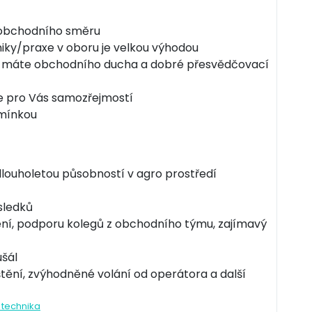
 obchodního směru
iky/praxe v oboru je velkou výhodou
st, máte obchodního ducha a dobré přesvědčovací
je pro Vás samozřejmostí
dmínkou
 dlouholetou působností v agro prostředí
sledků
ení, podporu kolegů z obchodního týmu, zajímavý
ušál
štění, zvýhodněné volání od operátora a další
technika