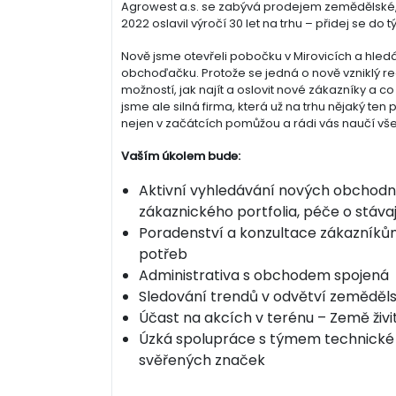
Agrowest a.s. se zabývá prodejem zemědělské, l
2022 oslavil výročí 30 let na trhu – přidej se do 
Nově jsme otevřeli pobočku v Mirovicích a h
obchoďačku. Protože se jedná o nově vzniklý re
možností, jak najít a oslovit nové zákazníky a 
jsme ale silná firma, která už na trhu nějaký ten
nejen v začátcích pomůžou a rádi vás naučí vše,
Vaším úkolem bude:
Aktivní vyhledávání nových obchodní
zákaznického portfolia, péče o stáva
Poradenství a konzultace zákazníkům 
potřeb
Administrativa s obchodem spojená
Sledování trendů v odvětví zeměděls
Účast na akcích v terénu – Země živi
Úzká spolupráce s týmem technické p
svěřených značek