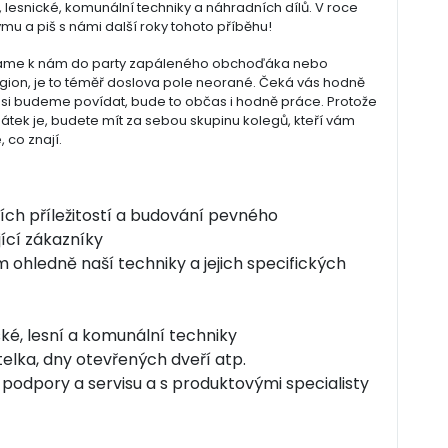
esnické, komunální techniky a náhradních dílů. V roce
týmu a piš s námi další roky tohoto příběhu!
ledáme k nám do party zapáleného obchoďáka nebo
gion, je to téměř doslova pole neorané. Čeká vás hodně
co si budeme povídat, bude to občas i hodně práce. Protože
 pátek je, budete mít za sebou skupinu kolegů, kteří vám
 co znají.
ch příležitostí a budování pevného
jící zákazníky
ohledně naší techniky a jejich specifických
ké, lesní a komunální techniky
telka, dny otevřených dveří atp.
odpory a servisu a s produktovými specialisty