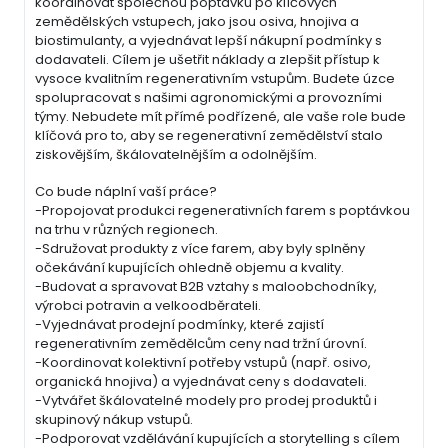
koordinovat společnou poptávku po klíčových
zemědělských vstupech, jako jsou osiva, hnojiva a
biostimulanty, a vyjednávat lepší nákupní podmínky s
dodavateli. Cílem je ušetřit náklady a zlepšit přístup k
vysoce kvalitním regenerativním vstupům. Budete úzce
spolupracovat s našimi agronomickými a provozními
týmy. Nebudete mít přímé podřízené, ale vaše role bude
klíčová pro to, aby se regenerativní zemědělství stalo
ziskovějším, škálovatelnějším a odolnějším.
Co bude náplní vaší práce?
-Propojovat produkci regenerativních farem s poptávkou
na trhu v různých regionech.
-Sdružovat produkty z více farem, aby byly splněny
očekávání kupujících ohledně objemu a kvality.
-Budovat a spravovat B2B vztahy s maloobchodníky,
výrobci potravin a velkoodběrateli.
-Vyjednávat prodejní podmínky, které zajistí
regenerativním zemědělcům ceny nad tržní úrovní.
-Koordinovat kolektivní potřeby vstupů (např. osivo,
organická hnojiva) a vyjednávat ceny s dodavateli.
-Vytvářet škálovatelné modely pro prodej produktů i
skupinový nákup vstupů.
-Podporovat vzdělávání kupujících a storytelling s cílem