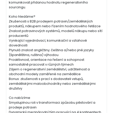
komunikovat přidanou hodnotu regenerativního
sourcingu.
Koho hledáme?
Zkušenosti s B2B prodejem potravin/zemědělských
produktů, nákupem nebo řízením hodnotového řetězce
Znalost potravinových systémů, modelů nákupu nebo sítí
producentů
Vynikající vyjednávací, komunikační a vztahové
dovednosti
Plynulá znalost angličtiny; čeština a/nebo jiné jazyky
(španělština, ruština) výhodou
Proaktivnost, orientace na řešení a schopnost
samostatně pracovat v různých týmech
Zájem o regenerativní zemědělství, udržitelnost a
obchodní modely zaměřené na zemědělce
Bonus: zkušenosti s prací s dodavateli vstupů,
zemědělskými maloobchodníky nebo zemědělskými
družstvy
Co nabízíme
Smysluplnou roli v transformaci způsobu pěstování a
prodeje potravin
Dynamický mezinárodní tým pracující na 4 kontinentech