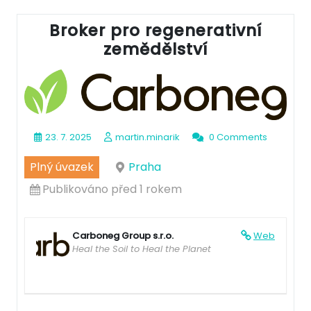
Broker pro regenerativní
zemědělství
23. 7. 2025
martin.minarik
0 Comments
Plný úvazek
Praha
Publikováno před 1 rokem
Carboneg Group s.r.o.
Web
Heal the Soil to Heal the Planet