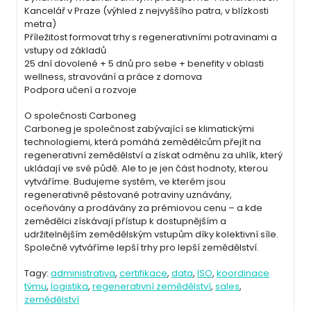
Kancelář v Praze (výhled z nejvyššího patra, v blízkosti
metra)
Příležitost formovat trhy s regenerativními potravinami a
vstupy od základů
25 dní dovolené + 5 dnů pro sebe + benefity v oblasti
wellness, stravování a práce z domova
Podpora učení a rozvoje
O společnosti Carboneg
Carboneg je společnost zabývající se klimatickými
technologiemi, která pomáhá zemědělcům přejít na
regenerativní zemědělství a získat odměnu za uhlík, který
ukládají ve své půdě. Ale to je jen část hodnoty, kterou
vytváříme. Budujeme systém, ve kterém jsou
regenerativně pěstované potraviny uznávány,
oceňovány a prodávány za prémiovou cenu – a kde
zemědělci získávají přístup k dostupnějším a
udržitelnějším zemědělským vstupům díky kolektivní síle.
Společně vytváříme lepší trhy pro lepší zemědělství.
Tagy:
administrativa
,
certifikace
,
data
,
ISO
,
koordinace
týmu
,
logistika
,
regenerativní zemědělství
,
sales
,
zemědělství