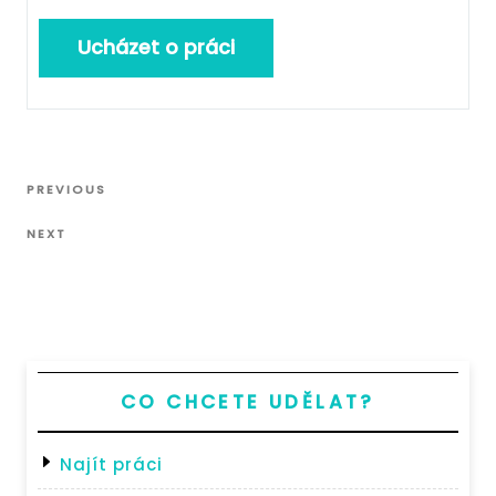
Navigace
Previous
PREVIOUS
pro
Post
Next
příspěvek
NEXT
Post
CO CHCETE UDĚLAT?
Najít práci