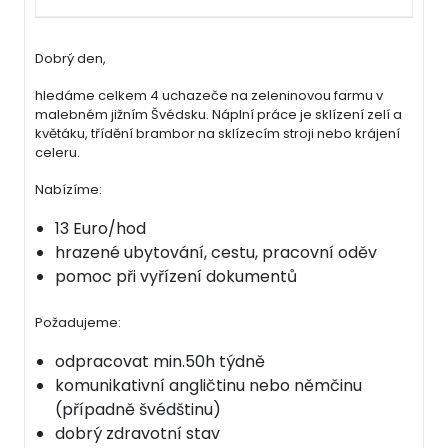
Dobrý den,
hledáme celkem 4 uchazeče na zeleninovou farmu v
malebném jižním Švédsku. Náplní práce je sklízení zelí a
květáku, třídění brambor na sklízecím stroji nebo krájení
celeru.
Nabízíme:
13 Euro/hod
hrazené ubytování, cestu, pracovní oděv
pomoc při vyřízení dokumentů
Požadujeme:
odpracovat min.50h týdně
komunikativní angličtinu nebo němčinu
(případně švédštinu)
dobrý zdravotní stav