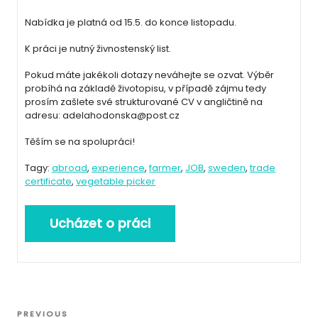
Nabídka je platná od 15.5. do konce listopadu.
K práci je nutný živnostenský list.
Pokud máte jakékoli dotazy neváhejte se ozvat. Výběr
probíhá na základě životopisu, v případě zájmu tedy
prosím zašlete své strukturované CV v angličtině na
adresu: adelahodonska@post.cz
Těším se na spolupráci!
Tagy:
abroad
,
experience
,
farmer
,
JOB
,
sweden
,
trade
certificate
,
vegetable picker
Navigace
Previous
PREVIOUS