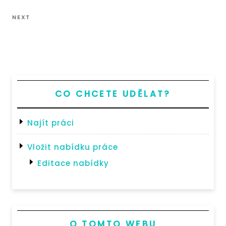
pro
Post
Next
příspěvek
NEXT
Post
CO CHCETE UDĚLAT?
Najít práci
Vložit nabídku práce
Editace nabídky
O TOMTO WEBU