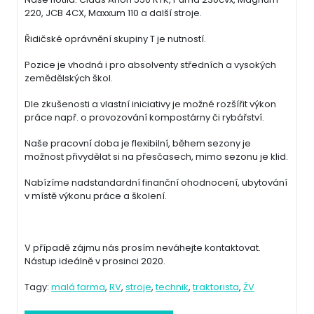
220, JCB 4CX, Maxxum 110 a další stroje.
Řidičské oprávnění skupiny T je nutností.
Pozice je vhodná i pro absolventy středních a vysokých
zemědělských škol.
Dle zkušenosti a vlastní iniciativy je možné rozšířit výkon
práce např. o provozování kompostárny či rybářství.
Naše pracovní doba je flexibilní, během sezony je
možnost přivydělat si na přesčasech, mimo sezonu je klid.
Nabízíme nadstandardní finanční ohodnocení, ubytování
v místě výkonu práce a školení.
V případě zájmu nás prosím neváhejte kontaktovat.
Nástup ideálně v prosinci 2020.
Tagy:
malá farma
,
RV
,
stroje
,
technik
,
traktorista
,
ŽV