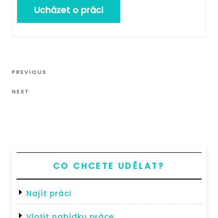
Navigace
Previous
PREVIOUS
pro
Post
Next
příspěvek
NEXT
Post
CO CHCETE UDĚLAT?
Najít práci
Vložit nabídku práce