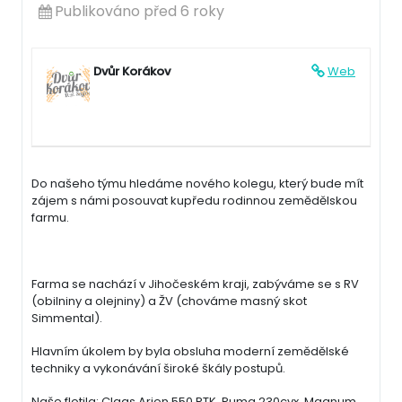
Publikováno před 6 roky
Dvůr Korákov
Web
Do našeho týmu hledáme nového kolegu, který bude mít
zájem s námi posouvat kupředu rodinnou zemědělskou
farmu.
Farma se nachází v Jihočeském kraji, zabýváme se s RV
(obilniny a olejniny) a ŽV (chováme masný skot
Simmental).
Hlavním úkolem by byla obsluha moderní zemědělské
techniky a vykonávání široké škály postupů.
Naše flotila: Claas Arion 550 RTK, Puma 230cvx, Magnum