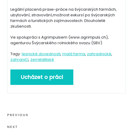
Legální placená praxe-práce na švýcarských farmách,
ubytování, stravování,možnost exkursí po švýcarských
farmách a turistických zajímavostech. Dlouholeté
zkušenosti.
Ve spolupráci s Agrimpulsem (www.agrimpuls.ch),
agenturou Švýcarského rolnického svazu (SBV).
Tagy:
lesnické dovednosti
,
malá farma
,
zahradnické
,
zahraničí
,
zemědělské
Navigace
Previous
PREVIOUS
pro
Post
Next
příspěvek
NEXT