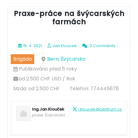
Praxe-práce na švýcarských
farmách
15. 4. 2021
Jan Kloucek
0 Comments
Brigáda
Bern, Švýcarsko
Publikováno před 5 roky
od 2.500 CHF USD / Rok
Mzda: od 2.500 CHF
Telefon: 774445678
Ing.Jan Klouček
j.kloucek@centrum.cz
praxe Švýcarsko