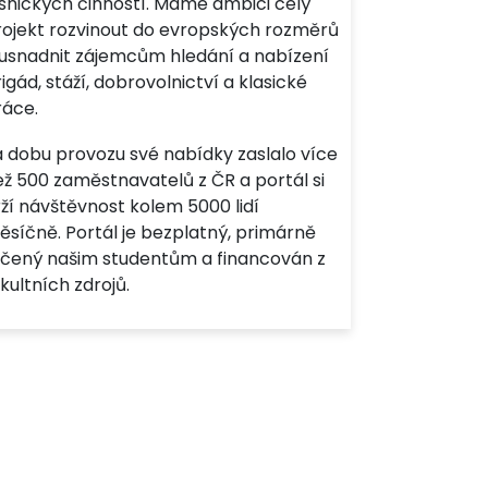
esnických činností. Máme ambici celý
rojekt rozvinout do evropských rozměrů
 usnadnit zájemcům hledání a nabízení
igád, stáží, dobrovolnictví a klasické
ráce.
a dobu provozu své nabídky zaslalo více
ež 500 zaměstnavatelů z ČR a portál si
ží návštěvnost kolem 5000 lidí
ěsíčně. Portál je bezplatný, primárně
rčený našim studentům a financován z
kultních zdrojů.