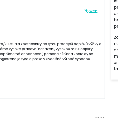
l
p
Web
a
br
p
Z
n
/ku studia zootechniky do týmu prodejců doplňků výživy a
áme vysoké pracovní nasazení, vysokou míru loajality,
dr
dprůměrné ohodnocení, personální růst a kontakty se
m
anglického jazyka a praxe v živočišné výrobě výhodou
u
fa
NEXT