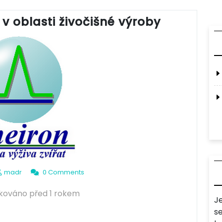
 oblasti živočišné výroby
madr
0 Comments
ikováno před 1 rokem
J
s