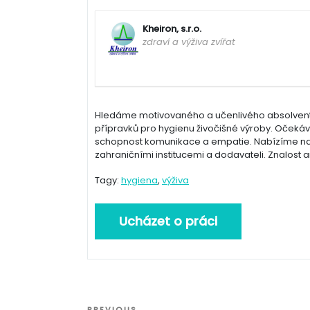
Kheiron, s.r.o.
zdraví a výživa zvířat
Hledáme motivovaného a učenlivého absolventa
přípravků pro hygienu živočišné výroby. Očekáv
schopnost komunikace a empatie. Nabízíme na
zahraničními institucemi a dodavateli. Znalost 
Tagy:
hygiena
,
výživa
Navigace
PREVIOUS