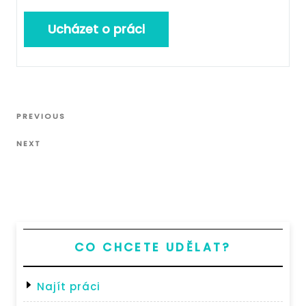
Navigace
Previous
PREVIOUS
pro
Post
Next
příspěvek
NEXT
Post
CO CHCETE UDĚLAT?
Najít práci