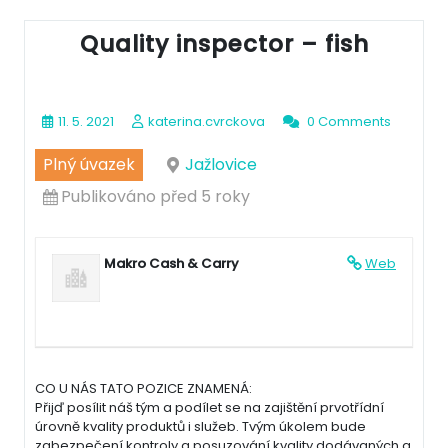
Quality inspector – fish
11. 5. 2021
katerina.cvrckova
0 Comments
Plný úvazek
Jažlovice
Publikováno před 5 roky
Makro Cash & Carry
Web
CO U NÁS TATO POZICE ZNAMENÁ:
Přijď posílit náš tým a podílet se na zajištění prvotřídní
úrovně kvality produktů i služeb. Tvým úkolem bude
zabezpečení kontroly a posuzování kvality dodávaných a