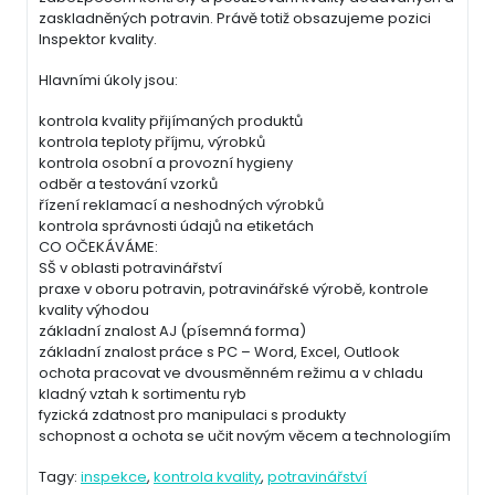
zaskladněných potravin. Právě totiž obsazujeme pozici
Inspektor kvality.
Hlavními úkoly jsou:
kontrola kvality přijímaných produktů
kontrola teploty příjmu, výrobků
kontrola osobní a provozní hygieny
odběr a testování vzorků
řízení reklamací a neshodných výrobků
kontrola správnosti údajů na etiketách
CO OČEKÁVÁME:
SŠ v oblasti potravinářství
praxe v oboru potravin, potravinářské výrobě, kontrole
kvality výhodou
základní znalost AJ (písemná forma)
základní znalost práce s PC – Word, Excel, Outlook
ochota pracovat ve dvousměnném režimu a v chladu
kladný vztah k sortimentu ryb
fyzická zdatnost pro manipulaci s produkty
schopnost a ochota se učit novým věcem a technologiím
Tagy:
inspekce
,
kontrola kvality
,
potravinářství