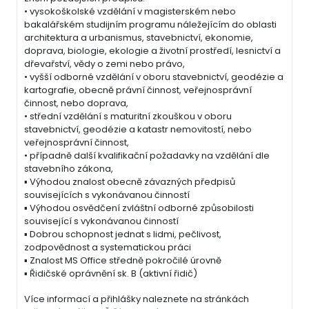
• vysokoškolské vzdělání v magisterském nebo
bakalářském studijním programu náležejícím do oblasti
architektura a urbanismus, stavebnictví, ekonomie,
doprava, biologie, ekologie a životní prostředí, lesnictví a
dřevařství, vědy o zemi nebo právo,
• vyšší odborné vzdělání v oboru stavebnictví, geodézie a
kartografie, obecně právní činnost, veřejnosprávní
činnost, nebo doprava,
• střední vzdělání s maturitní zkouškou v oboru
stavebnictví, geodézie a katastr nemovitostí, nebo
veřejnosprávní činnost,
• případně další kvalifikační požadavky na vzdělání dle
stavebního zákona,
▪ Výhodou znalost obecně závazných předpisů
souvisejících s vykonávanou činností
▪ Výhodou osvědčení zvláštní odborné způsobilosti
související s vykonávanou činností
▪ Dobrou schopnost jednat s lidmi, pečlivost,
zodpovědnost a systematickou práci
▪ Znalost MS Office středně pokročilé úrovně
▪ Řidičské oprávnění sk. B (aktivní řidič)
Více informací a přihlášky naleznete na stránkách