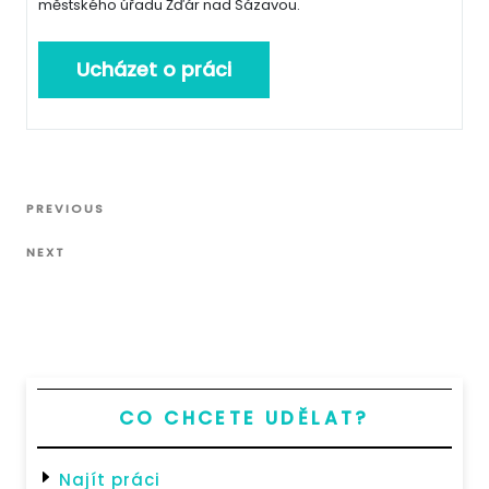
městského úřadu Žďár nad Sázavou.
Navigace
Previous
PREVIOUS
pro
Post
Next
příspěvek
NEXT
Post
CO CHCETE UDĚLAT?
Najít práci