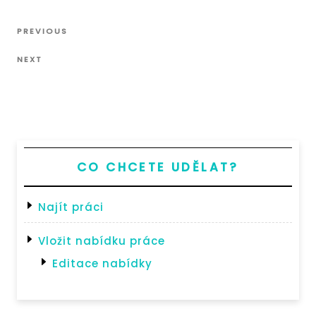
Navigace
Previous
PREVIOUS
pro
Post
Next
příspěvek
NEXT
Post
CO CHCETE UDĚLAT?
Najít práci
Vložit nabídku práce
Editace nabídky