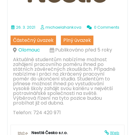
26. 3. 2021
michaelahankova
0 Comments
Částečný úvazek
Plný úvazek
Olomouc
Publikováno před 5 roky
Aktuálně studentům nabízíme možnost
zahájení pracovního poměru ihned po
státních závěrečných zkouškách. Případně
nabízíme i práci na zkrácený pracovní
poměr do ukončení studia. Studentům to
přinese možnost ihned po vystudování
vysoké školy zahájit svou kariéru v největší
potravinářské společnosti na světě.
Výběrová řízení na tyto pozice budou
probíhat již od dubna.
Telefon: 724 420 971
Nestlé Česko s.r.o.
Web