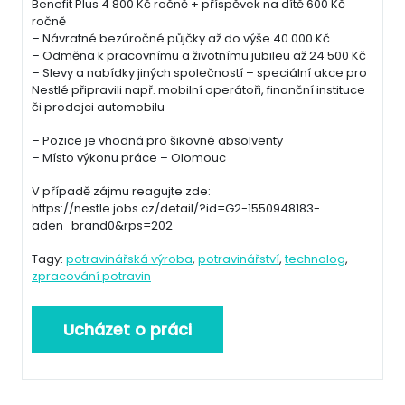
Benefit Plus 4 800 Kč ročně + příspěvek na dítě 600 Kč
ročně
– Návratné bezúročné půjčky až do výše 40 000 Kč
– Odměna k pracovnímu a životnímu jubileu až 24 500 Kč
– Slevy a nabídky jiných společností – speciální akce pro
Nestlé připravili např. mobilní operátoři, finanční instituce
či prodejci automobilu
– Pozice je vhodná pro šikovné absolventy
– Místo výkonu práce – Olomouc
V případě zájmu reagujte zde:
https://nestle.jobs.cz/detail/?id=G2-1550948183-
aden_brand0&rps=202
Tagy:
potravinářská výroba
,
potravinářství
,
technolog
,
zpracování potravin