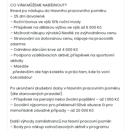
CO VÁM MŮŽEME NABÍDNOUT?
Ihned po nástupu do hlavního pracovního poměru:
– 25 dní dovolené
– Roční bonus ve výši 10% roční mzdy
– Příspěvek na dětskou výživu ve výši až 6 000 Kč
– Možnost nákupu výrobků Nestlé za zvýhodněnou cenu
– Stravování za dotovanou cenu, nápoje na pracovišti
zdarma
– Odměna dárcům krve až 4 000 Kč
– Podpora vzdělávacích aktivit, příspěvek na sportovní
aktivity
– Masáže
…především ale fajn kolektiv a práci tam, kde to voní
čokoládou!
Po ukončení zkušební doby v hlavním pracovním poměru
(dle stanovených pravidel):
– Příspěvek na penzijní nebo životní pojištění – až 1 050 Kč
– Sociální výpomoc pro překlenutí tíživé situace či pro
mimořádné závažné případy – až 20 000 Kč
Další výhody zaměstnanců na hlavní pracovní poměr:
– Body pro nákup volnočasových aktivit v programu