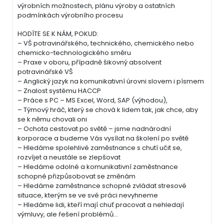
výrobních možnostech, plánu výroby a ostatních
podmínkách výrobního procesu
HODÍTE SE K NÁM, POKUD:
– VŠ potravinářského, technického, chemického nebo
chemicko-technologického směru
– Praxe v oboru, případně šikovný absolvent
potravinářské VŠ
– Anglický jazyk na komunikativní úrovni slovem i písmem
– Znalost systému HACCP
– Práce s PC – MS Excel, Word, SAP (výhodou),
– Týmový hráč, který se chová k lidem tak, jak chce, aby
se k němu chovali oni
– Ochota cestovat po světě – jsme nadnárodní
korporace a budeme Vás vysílat na školení po světě
– Hledáme spolehlivé zaměstnance s chutí učit se,
rozvíjet a neustále se zlepšovat
– Hledáme odolné a komunikativní zaměstnance
schopné přizpůsobovat se změnám
– Hledáme zaměstnance schopné zvládat stresové
situace, kterým se ve své práci nevyhneme
– Hledáme lidi, kteří mají chuť pracovat a nehledají
výmluvy, ale řešení problémů…