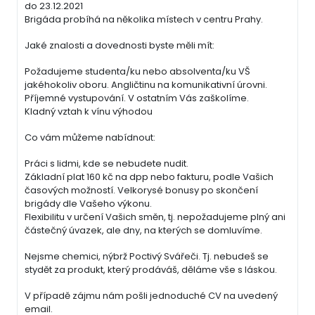
do 23.12.2021
Brigáda probíhá na několika místech v centru Prahy.
Jaké znalosti a dovednosti byste měli mít:
Požadujeme studenta/ku nebo absolventa/ku VŠ
jakéhokoliv oboru. Angličtinu na komunikativní úrovni.
Příjemné vystupování. V ostatním Vás zaškolíme.
Kladný vztah k vínu výhodou
Co vám můžeme nabídnout:
Práci s lidmi, kde se nebudete nudit.
Základní plat 160 kč na dpp nebo fakturu, podle Vašich
časových možností. Velkorysé bonusy po skončení
brigády dle Vašeho výkonu.
Flexibilitu v určení Vašich směn, tj. nepožadujeme plný ani
částečný úvazek, ale dny, na kterých se domluvíme.
Nejsme chemici, nýbrž Poctivý Svářeči. Tj. nebudeš se
stydět za produkt, který prodáváš, děláme vše s láskou.
V případě zájmu nám pošli jednoduché CV na uvedený
email.