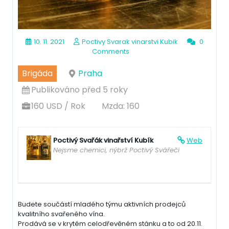
10. 11. 2021
Poctivy Svarak vinarstvi Kubik
0
Comments
Brigáda
Praha
Publikováno před 5 roky
160 USD / Rok
Mzda: 160
Poctivý Svařák vinařství Kubík
Web
Nejsme chemici, nýbrž Poctivý Svářeči
Budete součástí mladého týmu aktivních prodejců
kvalitního svařeného vína.
Prodává se v krytém celodřevěném stánku a to od 20.11.