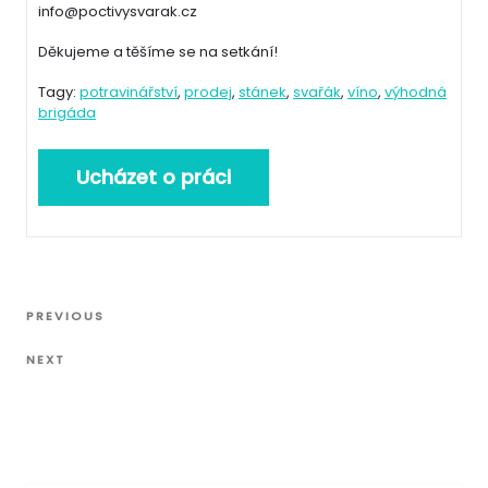
info@poctivysvarak.cz
Děkujeme a těšíme se na setkání!
Tagy:
potravinářství
,
prodej
,
stánek
,
svařák
,
víno
,
výhodná
brigáda
Navigace
Previous
PREVIOUS
pro
Post
Next
příspěvek
NEXT
Post