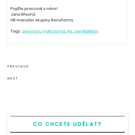
Pojďte pracovat s námi!
Jana Březná
HR manažer skupiny RenoFarmy
Tagy:
agronom
,
malá farma
,
RV
,
zemědělství
Navigace
Previous
PREVIOUS
pro
Post
Next
příspěvek
NEXT
Post
CO CHCETE UDĚLAT?