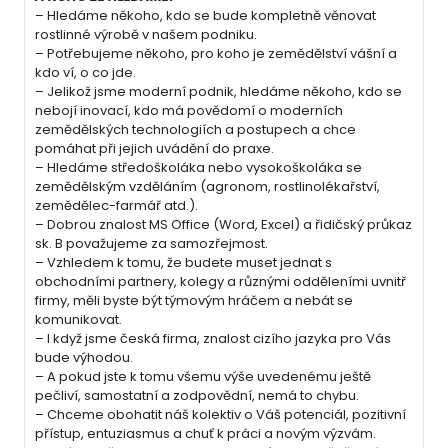
– Hledáme někoho, kdo se bude kompletně věnovat
rostlinné výrobě v našem podniku.
– Potřebujeme někoho, pro koho je zemědělství vášní a
kdo ví, o co jde.
– Jelikož jsme moderní podnik, hledáme někoho, kdo se
nebojí inovací, kdo má povědomí o moderních
zemědělských technologiích a postupech a chce
pomáhat při jejich uvádění do praxe.
– Hledáme středoškoláka nebo vysokoškoláka se
zemědělským vzděláním (agronom, rostlinolékařství,
zemědělec-farmář atd.).
– Dobrou znalost MS Office (Word, Excel) a řidičský průkaz
sk. B považujeme za samozřejmost.
– Vzhledem k tomu, že budete muset jednat s
obchodními partnery, kolegy a různými odděleními uvnitř
firmy, měli byste být týmovým hráčem a nebát se
komunikovat.
– I když jsme česká firma, znalost cizího jazyka pro Vás
bude výhodou.
– A pokud jste k tomu všemu výše uvedenému ještě
pečliví, samostatní a zodpovědní, nemá to chybu.
– Chceme obohatit náš kolektiv o Váš potenciál, pozitivní
přístup, entuziasmus a chuť k práci a novým výzvám.