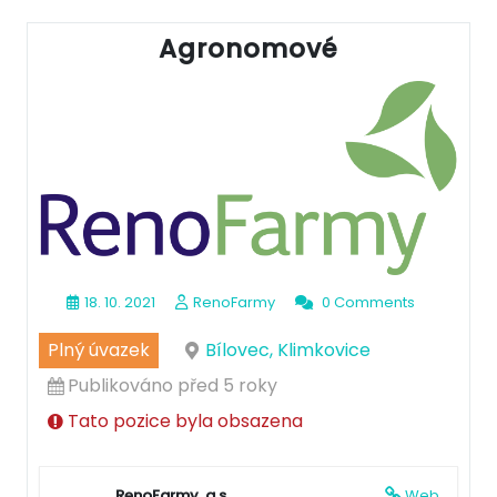
Agronomové
18. 10. 2021
RenoFarmy
0 Comments
Plný úvazek
Bílovec, Klimkovice
Publikováno před 5 roky
Tato pozice byla obsazena
RenoFarmy, a.s.
Web