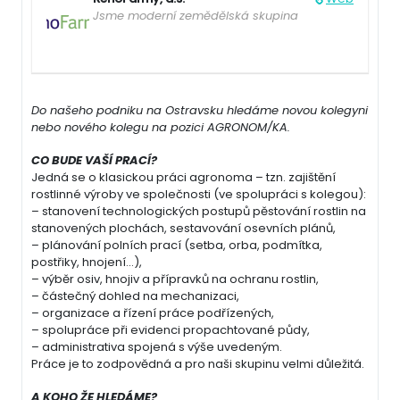
Jsme moderní zemědělská skupina
Do našeho podniku na Ostravsku hledáme novou kolegyni
nebo nového kolegu na pozici AGRONOM/KA.
CO BUDE VAŠÍ PRACÍ?
Jedná se o klasickou práci agronoma – tzn. zajištění
rostlinné výroby ve společnosti (ve spolupráci s kolegou):
– stanovení technologických postupů pěstování rostlin na
stanovených plochách, sestavování osevních plánů,
– plánování polních prací (setba, orba, podmítka,
postřiky, hnojení…),
– výběr osiv, hnojiv a přípravků na ochranu rostlin,
– částečný dohled na mechanizaci,
– organizace a řízení práce podřízených,
– spolupráce při evidenci propachtované půdy,
– administrativa spojená s výše uvedeným.
Práce je to zodpovědná a pro naši skupinu velmi důležitá.
A KOHO ŽE HLEDÁME?