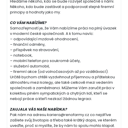
Hledáme někoho, kdo se bude rozvíjet společně s námi.
Někoho, kdo bude zastávat a podporovat stejné firemní
principy a hodnoty jako my.
CO VÁM NABÍZÍME?
Samozřejmostí je, že Vám nabízíme práci na plný úvazek
v moderní české společnosti. A k tomu navíc:
– odpovídající mzdové ohodnocení,
– finanční odměny,
– příspěvek na stravování,
– notebook,
– mobilní telefon pro soukromé účely,
– služební automobil,
– firemní akce (od volnočasových až po vzdělávací).
Určitě bychom chtěli vyzdvihnout příjemnou a přátelskou
atmosféru mezi kolegy, ale také celkově mezi vedením
společnosti a zaměstnanci. Můžeme Vám zaručit práci v
kolektivu plném sympatických a chytrých lidí, kteří se
nebojí práce a kteří nezkazí žádnou legraci.
ZAUJALA VÁS NAŠE NABÍDKA?
Pak nám na adresu kariera@renofarmy.cz co nejdříve
zašlete svůj životopis a třeba také krátký dopis, ve kterém
uveďte, proč si myslíte, že by nám to spolu mohlo klapat.