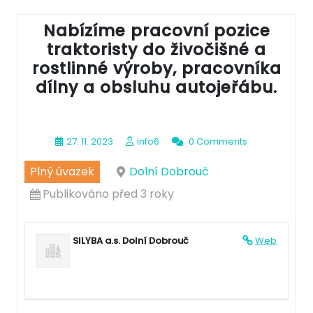
Nabízíme pracovní pozice
traktoristy do živočišné a
rostlinné výroby, pracovníka
dílny a obsluhu autojeřábu.
27. 11. 2023
info6
0 Comments
Plný úvazek
Dolní Dobrouč
Publikováno před 3 roky
SILYBA a.s. Dolní Dobrouč
Web