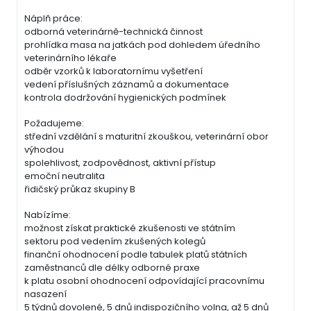
Náplň práce:
odborná veterinárně-technická činnost
prohlídka masa na jatkách pod dohledem úředního
veterinárního lékaře
odběr vzorků k laboratornímu vyšetření
vedení příslušných záznamů a dokumentace
kontrola dodržování hygienických podmínek
Požadujeme:
střední vzdělání s maturitní zkouškou, veterinární obor
výhodou
spolehlivost, zodpovědnost, aktivní přístup
emoční neutralita
řidičský průkaz skupiny B
Nabízíme:
možnost získat praktické zkušenosti ve státním
sektoru pod vedením zkušených kolegů
finanční ohodnocení podle tabulek platů státních
zaměstnanců dle délky odborné praxe
k platu osobní ohodnocení odpovídající pracovnímu
nasazení
5 týdnů dovolené, 5 dnů indispozičního volna, až 5 dnů