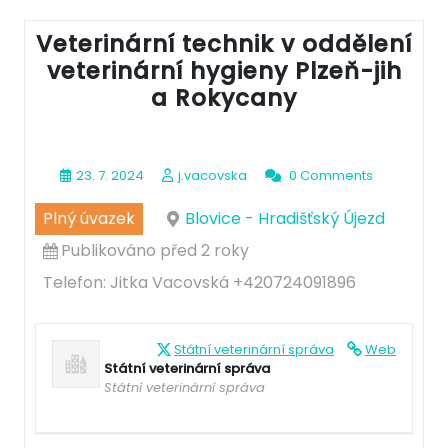
Veterinární technik v oddělení
veterinární hygieny Plzeň-jih
a Rokycany
23. 7. 2024
j.vacovska
0 Comments
Plný úvazek
Blovice - Hradišťský Újezd
Publikováno před 2 roky
Telefon: Jitka Vacovská +420724091896
Státní veterinární správa
Web
Státní veterinární správa
Státní veterinární správa