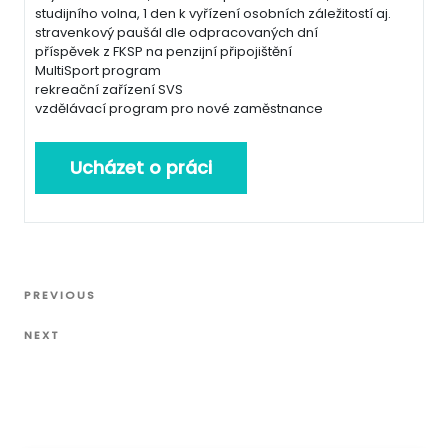
studijního volna, 1 den k vyřízení osobních záležitostí aj.
stravenkový paušál dle odpracovaných dní
příspěvek z FKSP na penzijní připojištění
MultiSport program
rekreační zařízení SVS
vzdělávací program pro nové zaměstnance
Navigace
Previous
PREVIOUS
pro
Post
Next
příspěvek
NEXT
Post