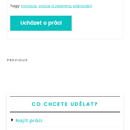
Tagy:
inovace
,
ovoce a zelenina
,
plánování
Navigace
Previous
PREVIOUS
pro
Post
příspěvek
CO CHCETE UDĚLAT?
Najít práci