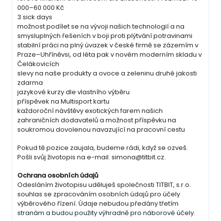
000–60 000 Kč
3 sick days
možnost podílet se na vývoji našich technologií a na
smysluplných řešeních v boji proti plýtvání potravinami
stabilní práci na plný úvazek v české firmě se zázemím v
Praze–Uhříněvsi, od léta pak v novém moderním skladu v
Čelákovicích
slevy na naše produkty a ovoce a zeleninu druhé jakosti
zdarma
jazykové kurzy dle vlastního výběru
příspěvek na Multisport kartu
každoroční návštěvy exotických farem našich
zahraničních dodavatelů a možnost příspěvku na
soukromou dovolenou navazující na pracovní cestu
Pokud tě pozice zaujala, budeme rádi, když se ozveš.
Pošli svůj životopis na e-mail: simona@titbit.cz.
Ochrana osobních údajů
Odesláním životopisu uděluješ společnosti TITBIT, s.r.o.
souhlas se zpracováním osobních údajů pro účely
výběrového řízení. Údaje nebudou předány třetím
stranám a budou použity výhradně pro náborové účely.