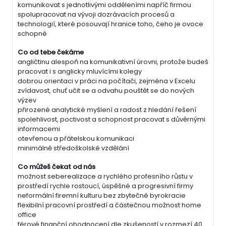
komunikovat s jednotlivými odděleními napříč firmou
spolupracovat na vývoji dozrávacích procesů a
technologií, které posouvají hranice toho, čeho je ovoce
schopné
Co od tebe čekáme
angličtinu alespoň na komunikativní úrovni, protože budeš
pracovat i s anglicky mluvícími kolegy
dobrou orientaci v práci na počítači, zejména v Excelu
zvídavost, chuť učit se a odvahu pouštět se do nových
výzev
přirozené analytické myšlení a radost z hledání řešení
spolehlivost, poctivost a schopnost pracovat s důvěrnými
informacemi
otevřenou a přátelskou komunikaci
minimálně středoškolské vzdělání
Co můžeš čekat od nás
možnost seberealizace a rychlého profesního růstu v
prostředí rychle rostoucí, úspěšné a progresivní firmy
neformální firemní kulturu bez zbytečné byrokracie
flexibilní pracovní prostředí a částečnou možnost home
office
férové finanční ohodnocení dle zkušeností v rozmezí 40