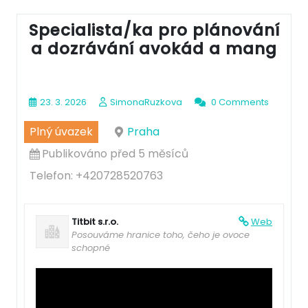
Specialista/ka pro plánování
a dozrávání avokád a mang
23. 3. 2026
SimonaRuzkova
0 Comments
Plný úvazek
Praha
Publikováno před 5 měsíců
Telefon: +420728520763
Titbit s.r.o.
Web
Posouváme hranice toho, čeho je ovoce
schopné