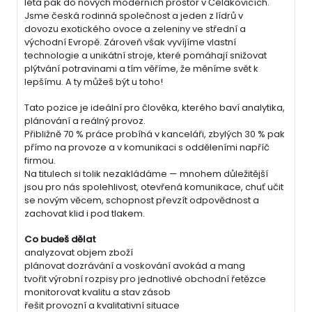
léta pak do nových moderních prostor v Čelákovicích.
Jsme česká rodinná společnost a jeden z lídrů v
dovozu exotického ovoce a zeleniny ve střední a
východní Evropě. Zároveň však vyvíjíme vlastní
technologie a unikátní stroje, které pomáhají snižovat
plýtvání potravinami a tím věříme, že měníme svět k
lepšímu. A ty můžeš být u toho!
Tato pozice je ideální pro člověka, kterého baví analytika,
plánování a reálný provoz.
Přibližně 70 % práce probíhá v kanceláři, zbylých 30 % pak
přímo na provoze a v komunikaci s odděleními napříč
firmou.
Na titulech si tolik nezakládáme — mnohem důležitější
jsou pro nás spolehlivost, otevřená komunikace, chuť učit
se novým věcem, schopnost převzít odpovědnost a
zachovat klid i pod tlakem.
Co budeš dělat
analyzovat objem zboží
plánovat dozrávání a voskování avokád a mang
tvořit výrobní rozpisy pro jednotlivé obchodní řetězce
monitorovat kvalitu a stav zásob
řešit provozní a kvalitativní situace