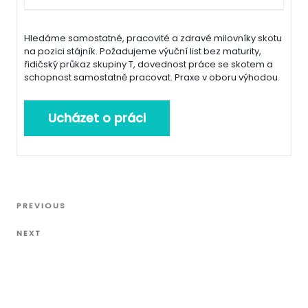
Hledáme samostatné, pracovité a zdravé milovníky skotu
na pozici stájník. Požadujeme výuční list bez maturity,
řidičský průkaz skupiny T, dovednost práce se skotem a
schopnost samostatně pracovat. Praxe v oboru výhodou.
Navigace
Previous
PREVIOUS
pro
Post
Next
příspěvek
NEXT
Post