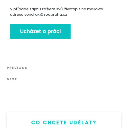
V případě zájmu zašlete svůj životopis na mailovou
adresu vondrak@zoopraha.cz
Navigace
Previous
PREVIOUS
pro
Post
Next
příspěvek
NEXT
Post
CO CHCETE UDĚLAT?