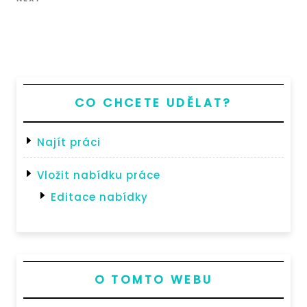
Next
příspěvek
Post
CO CHCETE UDĚLAT?
Najít práci
Vložit nabídku práce
Editace nabídky
O TOMTO WEBU