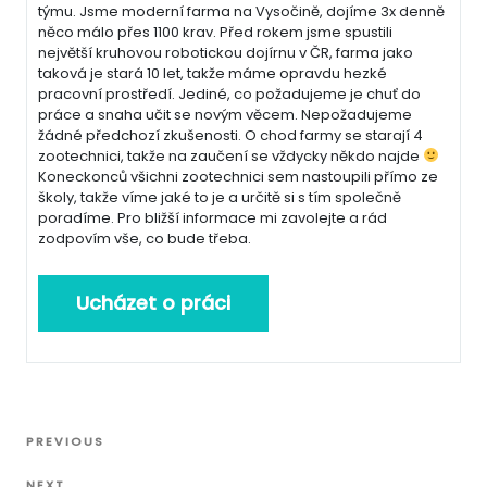
týmu. Jsme moderní farma na Vysočině, dojíme 3x denně
něco málo přes 1100 krav. Před rokem jsme spustili
největší kruhovou robotickou dojírnu v ČR, farma jako
taková je stará 10 let, takže máme opravdu hezké
pracovní prostředí. Jediné, co požadujeme je chuť do
práce a snaha učit se novým věcem. Nepožadujeme
žádné předchozí zkušenosti. O chod farmy se starají 4
zootechnici, takže na zaučení se vždycky někdo najde
Koneckonců všichni zootechnici sem nastoupili přímo ze
školy, takže víme jaké to je a určitě si s tím společně
poradíme. Pro bližší informace mi zavolejte a rád
zodpovím vše, co bude třeba.
Navigace
Previous
PREVIOUS
pro
Post
NEXT