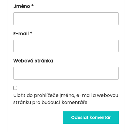
Jméno
*
E-mail
*
Webová stránka
Uložit do prohlížeče jméno, e-mail a webovou
stránku pro budoucí komentáře.