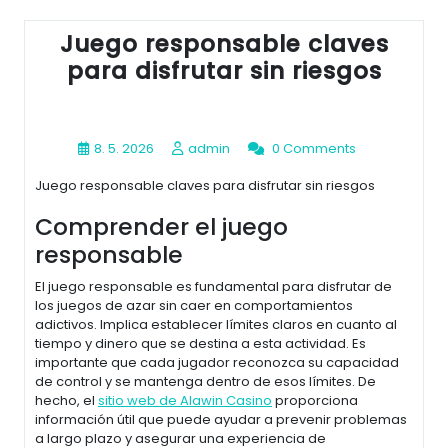
Juego responsable claves
para disfrutar sin riesgos
8. 5. 2026
admin
0 Comments
Juego responsable claves para disfrutar sin riesgos
Comprender el juego
responsable
El juego responsable es fundamental para disfrutar de
los juegos de azar sin caer en comportamientos
adictivos. Implica establecer límites claros en cuanto al
tiempo y dinero que se destina a esta actividad. Es
importante que cada jugador reconozca su capacidad
de control y se mantenga dentro de esos límites. De
hecho, el
sitio web de Alawin Casino
proporciona
información útil que puede ayudar a prevenir problemas
a largo plazo y asegurar una experiencia de