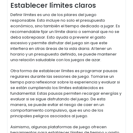
Establecer límites claros
Definir límites es uno de los pilares del juego
responsable. Esto incluye no solo el presupuesto
económico, sino también el tiempo dedicado a jugar. Es
recomendable fijar un límite diario o semanal que no se
deba sobrepasar. Esto ayuda a prevenir el gasto
excesivo y permite disfrutar del juego sin que este
interfiera en otras áreas de la vida diaria. Al tener un
horario y un presupuesto definido, se puede mantener
una relación saludable con los juegos de azar.
Otra forma de establecer límites es programar pausas
regulares durante las sesiones de juego. Tomarse un
tiempo para reflexionar sobre la experiencia y evaluar si
se están cumpliendo los límites establecidos es
fundamental. Estas pausas permiten recargar energías y
evaluar si se sigue disfrutando del juego. De esta
manera, se puede evitar el riesgo de caer en un
comportamiento compulsivo, que es uno de los
principales peligros asociados al juego.
Asimismo, algunas plataformas de juego ofrecen
herramientas para establecer límites de tiempo y gasto.