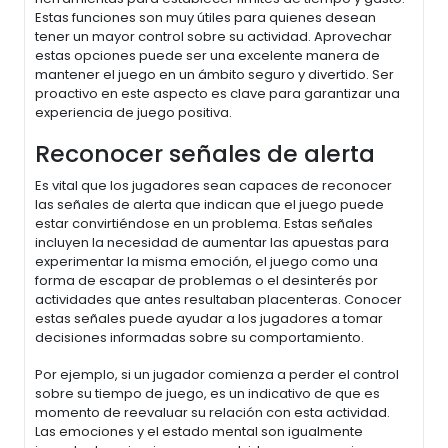
Estas funciones son muy útiles para quienes desean
tener un mayor control sobre su actividad. Aprovechar
estas opciones puede ser una excelente manera de
mantener el juego en un ámbito seguro y divertido. Ser
proactivo en este aspecto es clave para garantizar una
experiencia de juego positiva.
Reconocer señales de alerta
Es vital que los jugadores sean capaces de reconocer
las señales de alerta que indican que el juego puede
estar convirtiéndose en un problema. Estas señales
incluyen la necesidad de aumentar las apuestas para
experimentar la misma emoción, el juego como una
forma de escapar de problemas o el desinterés por
actividades que antes resultaban placenteras. Conocer
estas señales puede ayudar a los jugadores a tomar
decisiones informadas sobre su comportamiento.
Por ejemplo, si un jugador comienza a perder el control
sobre su tiempo de juego, es un indicativo de que es
momento de reevaluar su relación con esta actividad.
Las emociones y el estado mental son igualmente