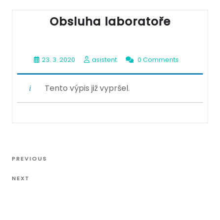
Obsluha laboratoře
23. 3. 2020
asistent
0 Comments
Tento výpis již vypršel.
Navigace
Previous
PREVIOUS
pro
Post
Next
příspěvek
NEXT
Post