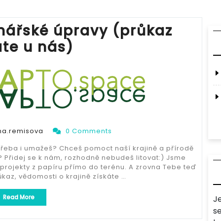
inářské úpravy (průkaz
áte u nás)
na.remisova
0 Comments
e třeba i umažeš? Chceš pomoct naší krajině a přírodě
 Přidej se k nám, rozhodně nebudeš litovat:) Jsme
projekty z papíru přímo do terénu. A zrovna Tebe teď
ůkaz, vědomosti o krajině získáte …
„Bagrista
Read More
J
na
s
krajinářské