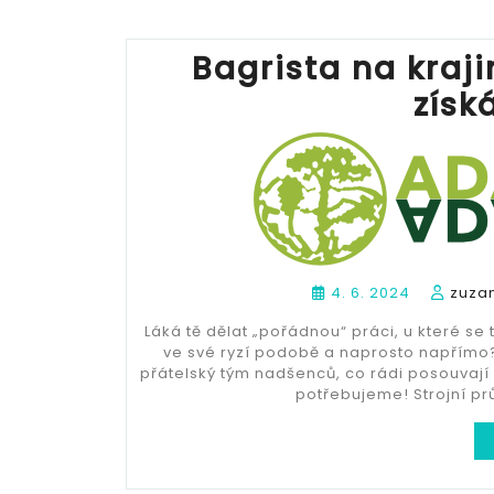
Bagrista na kraj
získ
4. 6. 2024
zuza
Láká tě dělat „pořádnou“ práci, u které s
ve své ryzí podobě a naprosto napřímo?
přátelský tým nadšenců, co rádi posouvají 
potřebujeme! Strojní pr