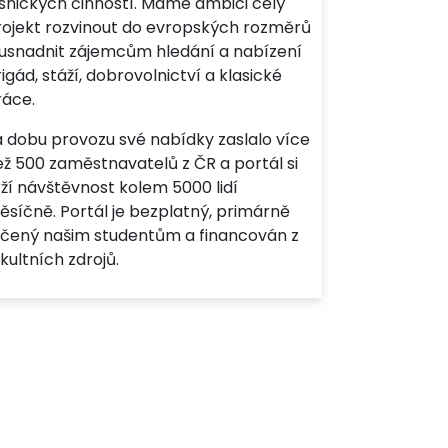
esnických činností. Máme ambici celý
rojekt rozvinout do evropských rozměrů
 usnadnit zájemcům hledání a nabízení
igád, stáží, dobrovolnictví a klasické
ráce.
a dobu provozu své nabídky zaslalo více
ež 500 zaměstnavatelů z ČR a portál si
ží návštěvnost kolem 5000 lidí
ěsíčně. Portál je bezplatný, primárně
rčený našim studentům a financován z
kultních zdrojů.