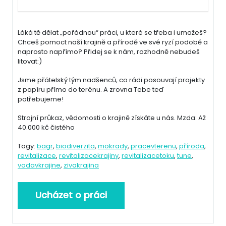
Láká tě dělat „pořádnou“ práci, u které se třeba i umažeš?
Chceš pomoct naší krajině a přírodě ve své ryzí podobě a
naprosto napřímo? Přidej se k nám, rozhodně nebudeš
litovat:)
Jsme přátelský tým nadšenců, co rádi posouvají projekty
z papíru přímo do terénu. A zrovna Tebe teď
potřebujeme!
Strojní průkaz, vědomosti o krajině získáte u nás. Mzda: Až
40.000 kč čistého
Tagy:
bagr
,
biodiverzita
,
mokrady
,
pracevterenu
,
příroda
,
revitalizace
,
revitalizacekrajiny
,
revitalizacetoku
,
tune
,
vodavkrajine
,
zivakrajina