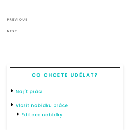
Navigace
Previous
PREVIOUS
pro
Post
Next
příspěvek
NEXT
Post
CO CHCETE UDĚLAT?
Najít práci
Vložit nabídku práce
Editace nabídky