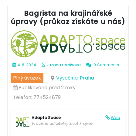
Bagrista na krajinářské
úpravy (průkaz získáte u nás)
4. 6. 2024
zuzana.remisova
0 Comments
Plný úvazek
Vysočina, Praha
Publikováno před 2 roky
Telefon: 774524879
Adapto Space
Web
Vracíme udržitelný život krajině