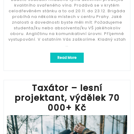
kvalitního svařeného vína. Prodává se v krytém
celodřevěném stánku a to od 20.11. do 23.12. Brigáda
probíhá na několika místech v centru Prahy. Jaké
znalosti a dovednosti byste měli mít: Požadujeme
studenta/ku nebo absolventa/ku VŠ jakéhokoliv
oboru. Angličtinu na komunikativní úrovni. Příjemné
vystupování. V ostatním Vás zaškolíme. Kladný vztah
…
„160-
Read More
200/h
Prodejce
Poctivého
Svařáku
od
Taxátor – lesní
vinařství
projektant, výdělek 70
Kubík“
000+ Kč