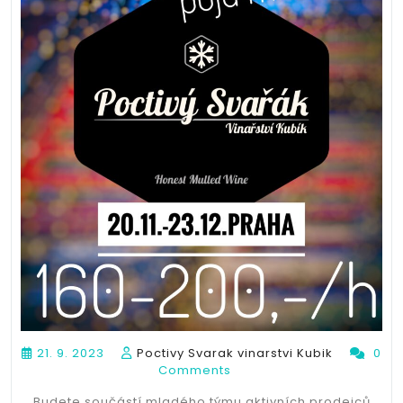
21. 9. 2023
Poctivy Svarak vinarstvi Kubik
0
Comments
Budete součástí mladého týmu aktivních prodejců