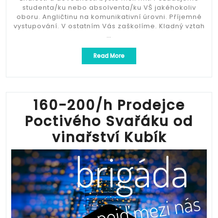
studenta/ku nebo absolventa/ku VŠ jakéhokoliv
oboru. Angličtinu na komunikativní úrovni. Příjemné
vystupování. V ostatním Vás zaškolíme. Kladný vztah
…
„160-
Read More
200/h
Prodejce
Poctivého
Svařáku
od
160-200/h Prodejce
vinařství
Poctivého Svařáku od
Kubík“
vinařství Kubík