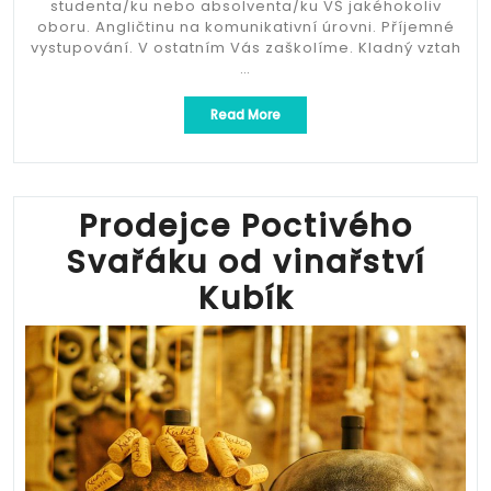
studenta/ku nebo absolventa/ku VŠ jakéhokoliv
oboru. Angličtinu na komunikativní úrovni. Příjemné
vystupování. V ostatním Vás zaškolíme. Kladný vztah
…
„160-
Read More
200/h
Prodejce
Poctivého
Svařáku
od
Prodejce Poctivého
vinařství
Svařáku od vinařství
Kubík“
Kubík