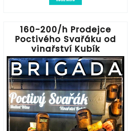
200/h
Prodejce
Poctivého
Svařáku
od
160-200/h Prodejce
vinařství
Poctivého Svařáku od
Kubík“
vinařství Kubík