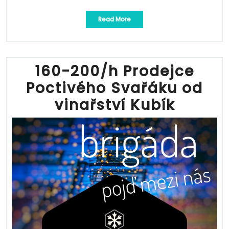
„160-
Read More
200/h
Prodejce
Poctivého
Svařáku
od
160-200/h Prodejce
vinařství
Poctivého Svařáku od
Kubík“
vinařství Kubík