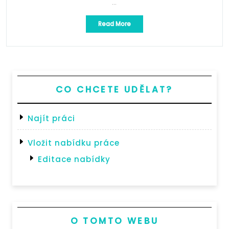
…
„Prodejce
Read More
Poctivého
Svařáku
od
vinařství
Kubík“
CO CHCETE UDĚLAT?
Najít práci
Vložit nabídku práce
Editace nabídky
O TOMTO WEBU