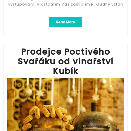
vystupování. V ostatním Vás zaškolíme. Kladný vztah
…
„Prodejce
Read More
Poctivého
Svařáku
od
vinařství
Kubík“
Prodejce Poctivého
Svařáku od vinařství
Kubík