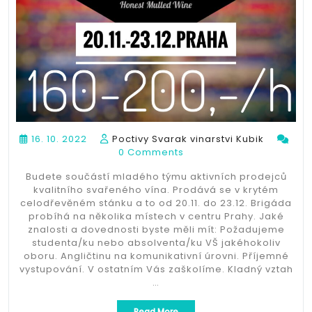
16. 10. 2022
Poctivy Svarak vinarstvi Kubik
0 Comments
Budete součástí mladého týmu aktivních prodejců
kvalitního svařeného vína. Prodává se v krytém
celodřevěném stánku a to od 20.11. do 23.12. Brigáda
probíhá na několika místech v centru Prahy. Jaké
znalosti a dovednosti byste měli mít: Požadujeme
studenta/ku nebo absolventa/ku VŠ jakéhokoliv
oboru. Angličtinu na komunikativní úrovni. Příjemné
vystupování. V ostatním Vás zaškolíme. Kladný vztah
…
„160-
Read More