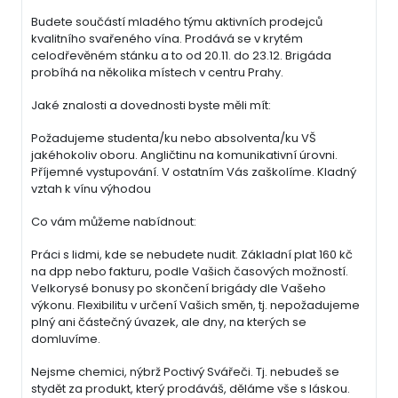
Budete součástí mladého týmu aktivních prodejců
kvalitního svařeného vína. Prodává se v krytém
celodřevěném stánku a to od 20.11. do 23.12. Brigáda
probíhá na několika místech v centru Prahy.
Jaké znalosti a dovednosti byste měli mít:
Požadujeme studenta/ku nebo absolventa/ku VŠ
jakéhokoliv oboru. Angličtinu na komunikativní úrovni.
Příjemné vystupování. V ostatním Vás zaškolíme. Kladný
vztah k vínu výhodou
Co vám můžeme nabídnout:
Práci s lidmi, kde se nebudete nudit. Základní plat 160 kč
na dpp nebo fakturu, podle Vašich časových možností.
Velkorysé bonusy po skončení brigády dle Vašeho
výkonu. Flexibilitu v určení Vašich směn, tj. nepožadujeme
plný ani částečný úvazek, ale dny, na kterých se
domluvíme.
Nejsme chemici, nýbrž Poctivý Svářeči. Tj. nebudeš se
stydět za produkt, který prodáváš, děláme vše s láskou.