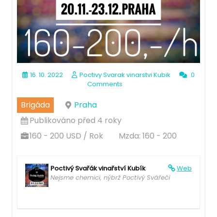
16. 10. 2022
Poctivy Svarak vinarstvi Kubik
0
Comments
Brigáda
Praha
Publikováno před 4 roky
160 - 200 USD / Rok
Mzda: 160 - 200
Poctivý Svařák vinařství Kubík
Web
Nejsme chemici, nýbrž Poctivý Svářeči