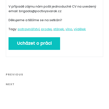
V případě zájmu nám pošli jednoduché CV na uvedený
email: brigada@poctivysvarak.cz
Děkujeme a těšíme se na setkání!
Tagy:
potravinářství
,
prodej
,
stánek
,
víno
,
výdělek
Navigace
Previous
PREVIOUS
pro
Post
Next
příspěvek
NEXT
Post