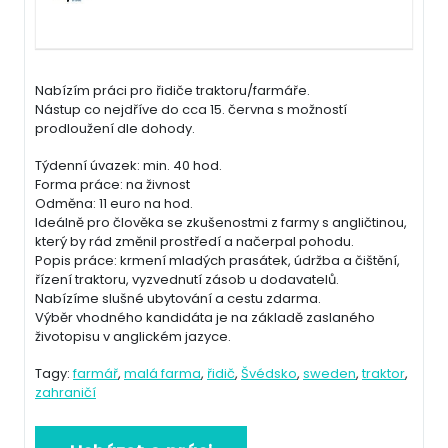
Nabízím práci pro řidiče traktoru/farmáře.
Nástup co nejdříve do cca 15. června s možností
prodloužení dle dohody.
Týdenní úvazek: min. 40 hod.
Forma práce: na živnost
Odměna: 11 euro na hod.
Ideálně pro člověka se zkušenostmi z farmy s angličtinou,
který by rád změnil prostředí a načerpal pohodu.
Popis práce: krmení mladých prasátek, údržba a čištění,
řízení traktoru, vyzvednutí zásob u dodavatelů.
Nabízíme slušné ubytování a cestu zdarma.
Výběr vhodného kandidáta je na základě zaslaného
životopisu v anglickém jazyce.
Tagy:
farmář
,
malá farma
,
řidič
,
Švédsko
,
sweden
,
traktor
,
zahraničí