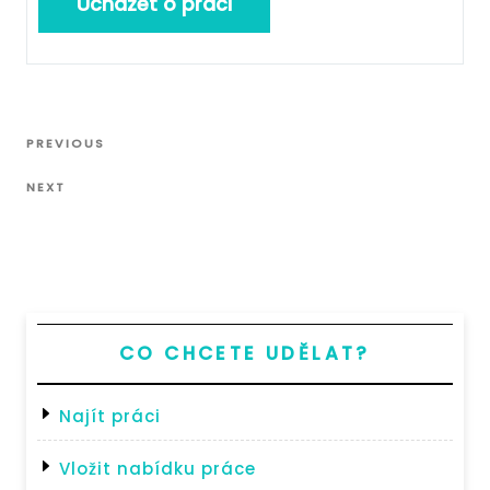
Navigace
Previous
PREVIOUS
pro
Post
Next
příspěvek
NEXT
Post
CO CHCETE UDĚLAT?
Najít práci
Vložit nabídku práce