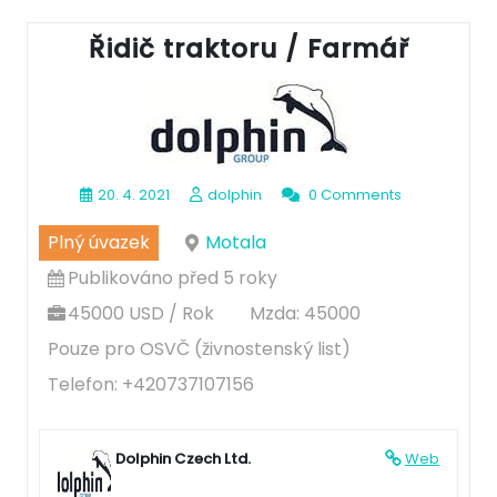
Řidič traktoru / Farmář
20. 4. 2021
dolphin
0 Comments
Plný úvazek
Motala
Publikováno před 5 roky
45000 USD / Rok
Mzda: 45000
Pouze pro OSVČ (živnostenský list)
Telefon: +420737107156
Dolphin Czech Ltd.
Web