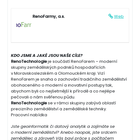
RenoFarmy, a.s.
Web
KDO JSME A JAKÉ JSOU NAŠE CÍLE?
RenoTechnologie
je součástí RenoFarem – moderní
skupiny zemědělských podniků hospodařících
v Moravskoslezském a Olomouckém kraji. Vizí
RenoFarem je snaha o zachování tradičního zemědělství
obohaceného o moderní a inovativní postupy tak,
abychom byli co nejšetrnější k přírodě a co nejlépe
pečovali o nám svěřenou půdu.
RenoTechnologie
se v rámci skupiny zabývá oblastí
precizního zemědělství a zemědělské techniky.
Pracovní nabídka
Jste geoinformatik či datový analytik a zajímáte se
o moderní zemědělství? Anebo naopak, jste srdcem
zemědělec a zároveň Vás baví práce s počítačem