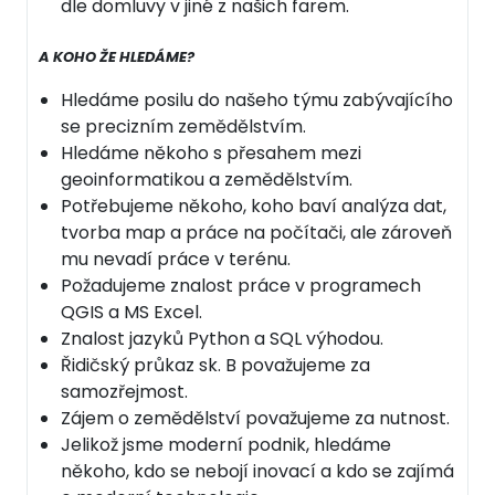
dle domluvy v jiné z našich farem.
A KOHO ŽE HLEDÁME?
Hledáme posilu do našeho týmu zabývajícího
se precizním zemědělstvím.
Hledáme někoho s přesahem mezi
geoinformatikou a zemědělstvím.
Potřebujeme někoho, koho baví analýza dat,
tvorba map a práce na počítači, ale zároveň
mu nevadí práce v terénu.
Požadujeme znalost práce v programech
QGIS a MS Excel.
Znalost jazyků Python a SQL výhodou.
Řidičský průkaz sk. B považujeme za
samozřejmost.
Zájem o zemědělství považujeme za nutnost.
Jelikož jsme moderní podnik, hledáme
někoho, kdo se nebojí inovací a kdo se zajímá