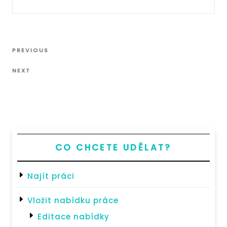
Navigace
Previous
PREVIOUS
pro
Post
Next
příspěvek
NEXT
Post
CO CHCETE UDĚLAT?
Najít práci
Vložit nabídku práce
Editace nabídky