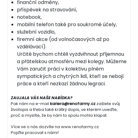
finanční odměny,
příspěvek na stravování,
notebook,
mobilní telefon také pro soukromé účely,
služební vozidlo,
firemní akce (od volnočasových až po
vzdělávací).
Určitě bychom chtěli vyzdvihnout příjemnou
a přátelskou atmosféru mezi kolegy. Můžeme
Vám zaručit práci v kolektivu plném
sympatických a chytrých lidí, kteří se nebojí
práce a kteří nezkazí žádnou legraci.
ZAUJALA VÁS NAŠE NABÍDKA?
Pak nám na e-mail
kariera@renofarmy.cz
zašlete svůj
životopis a třeba také krátký dopis, ve kterém uveďte,
proč si myslíte, že by nám to spolu mohlo klapat.
Více se o nás dozvíte na www.renofarmy.cz
Pojďte pracovat s námi!