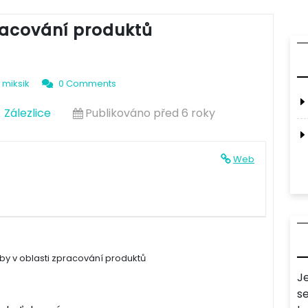
racování produktů
miksik
0 Comments
Zálezlice
Publikováno před 6 roky
Web
oby v oblasti zpracování produktů
J
s