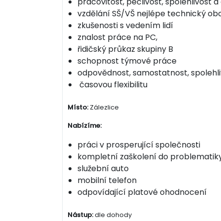
pracovitost, pečlivost, spolehlivost 
vzdělání SŠ/VŠ nejlépe technický ob
zkušenosti s vedením lidí
znalost práce na PC,
řidičský průkaz skupiny B
schopnost týmové práce
odpovědnost, samostatnost, spolehli
časovou flexibilitu
Místo:
Zálezlice
Nabízíme:
práci v prosperující společnosti
kompletní zaškolení do problematik
služební auto
mobilní telefon
odpovídající platové ohodnocení
Nástup:
dle dohody