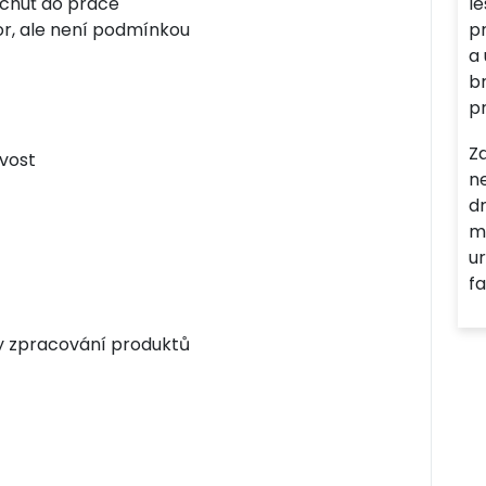
a chuť do práce
l
or, ale není podmínkou
p
a
br
p
Z
vost
n
dr
m
u
fa
y zpracování produktů