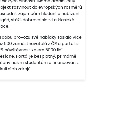
esnických činností. Máme ambici celý
rojekt rozvinout do evropských rozměrů
 usnadnit zájemcům hledání a nabízení
igád, stáží, dobrovolnictví a klasické
ráce.
a dobu provozu své nabídky zaslalo více
ež 500 zaměstnavatelů z ČR a portál si
ží návštěvnost kolem 5000 lidí
ěsíčně. Portál je bezplatný, primárně
rčený našim studentům a financován z
kultních zdrojů.