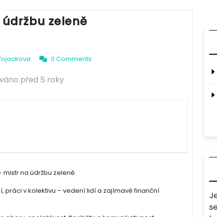
 údržbu zeleně
Vojackova
0 Comments
ováno před 5 roky
mistr na údržbu zeleně.
ráci v kolektivu – vedení lidí a zajímavé finanční
J
s