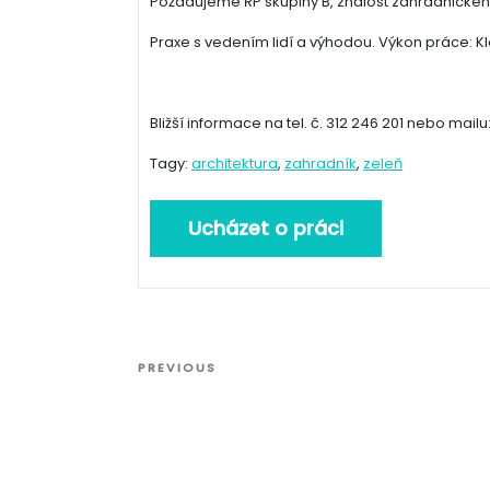
Požadujeme ŘP skupiny B, znalost zahradnického o
Praxe s vedením lidí a výhodou. Výkon práce: Kl
Bližší informace na tel. č. 312 246 201 nebo mai
Tagy:
architektura
,
zahradník
,
zeleň
Navigace
Previous
PREVIOUS
pro
Post
příspěvek