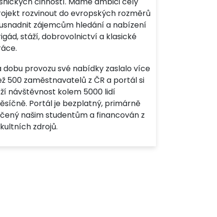
esnických činností. Máme ambici celý
rojekt rozvinout do evropských rozměrů
 usnadnit zájemcům hledání a nabízení
igád, stáží, dobrovolnictví a klasické
ráce.
a dobu provozu své nabídky zaslalo více
ež 500 zaměstnavatelů z ČR a portál si
ží návštěvnost kolem 5000 lidí
ěsíčně. Portál je bezplatný, primárně
rčený našim studentům a financován z
kultních zdrojů.