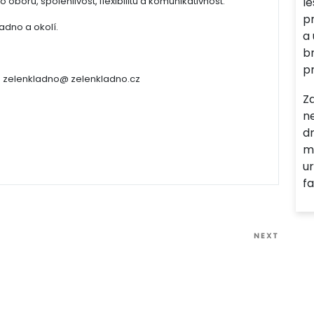
boru, spolehlivost, flexibilitu a komunikativnost.
l
p
adno a okolí.
a
br
p
lu: zelenkladno@ zelenkladno.cz
Z
n
dr
m
u
fa
Next
NEXT
Post