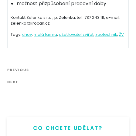
možnost přizpůsobení pracovní doby
Kontakt Zelenka s.r.o., p. Zelenka, tel.: 737 243 111, e-mail:
zelenka@krocan.cz
Tagy:
chov
,
malá farma
,
ošetřovatel zvířat
,
zootechnik
,
ŽV
Navigace
Previous
PREVIOUS
pro
Post
Next
příspěvek
NEXT
Post
CO CHCETE UDĚLAT?