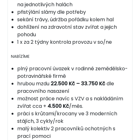
na jednotlivých halách
přistýlání slámy dle potřeby
sekání trávy, údržba pořádku kolem hal
dohlížení na zdravotní stav zvířat a jejich
pohodu
1 x za 2 týdny kontrola provozu v so/ne
NABÍZÍME
plný pracovní úvazek v rodinné zemědělsko-
potravinářské firmě
hrubou mzdu
22.500 Kč – 33.750 Kč
dle
pracovního nasazení
možnost práce navíc s VZV a s nakládáním
zvířat cca +
4.500 Kč
/měs.
práci s krůtami/krocany ve 3 moderních
stájích, 3 cykly/rok
malý kolektiv 2 pracovníků ochotných s
prací pomoci