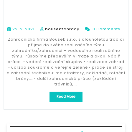
22. 2. 2021
bousekzahrady
0 Comments
Zahradnická firma Boušek s.r.o. s dlouholetou tradicí
přijme do svého realizačního týmu
zahradníka/zahradnici – vedoucího realizačního
týmu. Působíme především v Praze a okolí. Náplň
práce: • vedení realizační skupiny • realizace zahrad
• údržba soukromé a veřejné zeleně • práce se stroji
a zahradní technikou: malotraktory, nakladač, rotační
brány,… • další zahradnické práce (zakládání
trávníků, …
„Zahradník
Read More
/
zahradnice
–
vedoucí
skupiny“