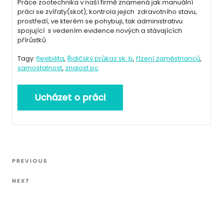
Práce zootechnika v naší firmě znamená jak manuální
práci se zvířaty(skot), kontrola jejich zdravotního stavu,
prostředí, ve kterém se pohybuji, tak administrativu
spojující s vedením evidence nových a stávajících
přírůstků.
Tagy:
flexibilita
,
Řidičský průkaz sk. b
,
řízení zaměstnanců
,
samostatnost
,
znalost pc
Navigace
Previous
PREVIOUS
pro
Post
Next
příspěvek
NEXT
Post