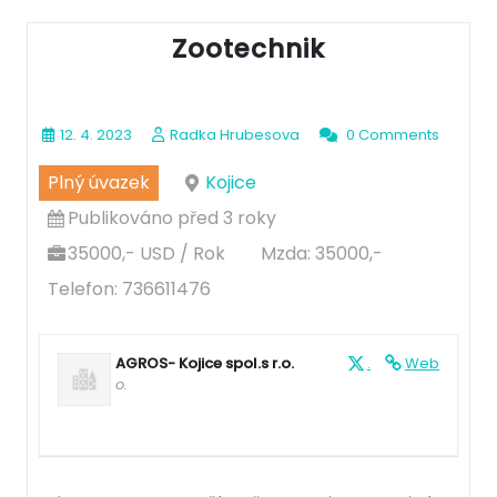
Zootechnik
12. 4. 2023
Radka Hrubesova
0 Comments
Plný úvazek
Kojice
Publikováno před 3 roky
35000,- USD / Rok
Mzda: 35000,-
Telefon: 736611476
AGROS- Kojice spol.s r.o.
.
Web
o.